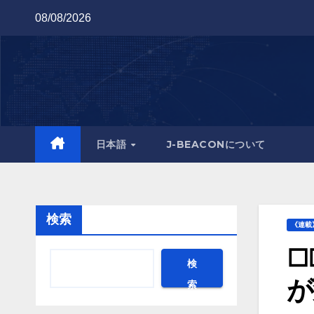
Skip
08/08/2026
to
content
日本語
J-BEACONについて
検索
《連載
◻
検
が
索