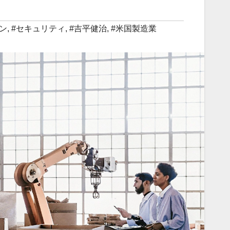
ン
,
#セキュリティ
,
#吉平健治
,
#米国製造業