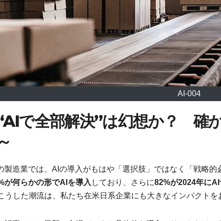
AI-004
“AIで全部解決”は幻想か？ 
～
の製造業では、AIの導入がもはや「選択肢」ではなく「戦略的
0%が何らかの形でAIを導入
しており、さらに
82%が2024年に
こうした潮流は、私たち在米日系企業にも大きなインパクトを