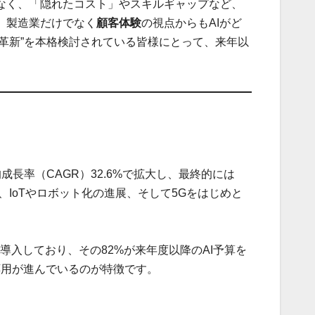
なく、「隠れたコスト」やスキルギャップなど、
、製造業だけでなく
顧客体験
の視点からもAIがど
産革新”を本格検討されている皆様にとって、来年以
けて年平均成長率（CAGR）32.6%で拡大し、最終的には
、IoTやロボット化の進展、そして5Gをはじめと
導入しており、その82%が来年度以降のAI予算を
応用が進んでいるのが特徴です。