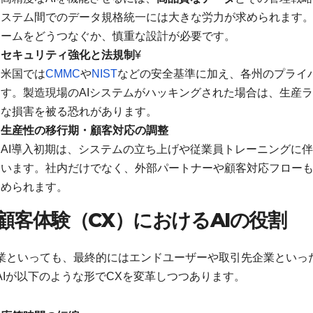
ステム間でのデータ規格統一には大きな労力が求められます。M
ームをどうつなぐか、慎重な設計が必要です。
セキュリティ強化と法規制
¥
米国では
CMMC
や
NIST
などの安全基準に加え、各州のプライバ
す。製造現場のAIシステムがハッキングされた場合は、生産
な損害を被る恐れがあります。
生産性の移行期・顧客対応の調整
AI導入初期は、システムの立ち上げや従業員トレーニングに伴
います。社内だけでなく、外部パートナーや顧客対応フロー
められます。
顧客体験（CX
）におけるAI
の役割
業といっても、最終的にはエンドユーザーや取引先企業といっ
AIが以下のような形でCXを変革しつつあります。