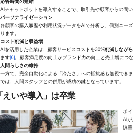
応答時間の短縮
AIチャットボットを導入することで、取引先や顧客からの問
パーソナライゼーション
各顧客の購入履歴や利用状況データをAIで分析し、個別ニー
ります。
コスト削減と収益増
AIを活用した企業は、顧客サービスコストを30%
削減しながら
ます
[6]
。顧客満足度の向上がブランド力の向上と売上増につ
人間らしさの維持
一方で、完全自動化による「冷たさ」への抵抗感も無視できませ
では、人間スタッフとの併用が成功の鍵となっています。
「えいや導入」は卒業
ポイ
AI
慎重