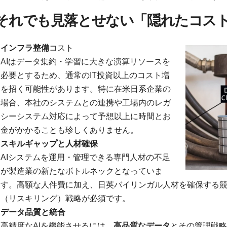
それでも見落とせない「隠れたコス
インフラ整備
コスト
AIはデータ集約・学習に大きな演算リソースを
必要とするため、通常のIT投資以上のコスト増
を招く可能性があります。特に在米日系企業の
場合、本社のシステムとの連携や工場内のレガ
シーシステム対応によって予想以上に時間とお
金がかかることも珍しくありません。
スキルギャップと人材確保
AIシステムを運用・管理できる専門人材の不足
が製造業の新たなボトルネックとなっていま
す。高額な人件費に加え、日英バイリンガル人材を確保する
（リスキリング）戦略が必須です。
データ品質と統合
高精度なAIを機能させるには、
高品質なデータ
とその管理戦略