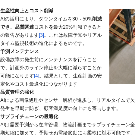
生産性向上とコスト削減
AIの活用により、ダウンタイムを30～50%
削減
でき、品質関連コストを
最大20%削減できると
の報告があります
[3]
。これは故障予知やリアル
タイム監視技術の進化によるものです。
予測メンテナンス
設備故障の発生前にメンテナンスを行うこと
で、計画外のライン停止を大幅に減らすことが
可能になります
[4]
。結果として、生産計画の安
定化やコスト最適化につながります。
品質管理の強化
AIによる画像処理やセンサー解析が進歩し、リアルタイムで
発生を早期に防ぎ、顧客満足度の向上にも寄与します。
サプライチェーンの最適化
AIは需要予測から在庫管理、物流計画までサプライチェーン
期短縮に加えて、予期せぬ需給変動にも柔軟に対応可能です