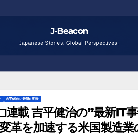
J-Beacon
Japanese Stories. Global Perspectives.
》
吉平健治の”最新IT事情”
︎◻︎連載 吉平健治の”最新IT事情”
変革を加速する米国製造業