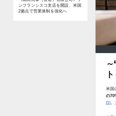
ンフランシスコ支店を開設、米国
2拠点で営業体制を強化へ
～
ト
米国
の7
[1]
。