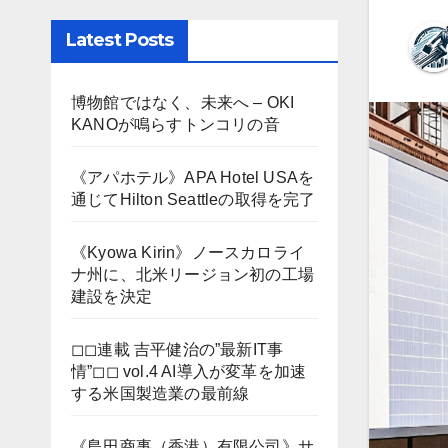
Latest Posts
博物館ではなく、未来へ – OKI
KANOが鳴らすトンコリの音
《アパホテル》APA Hotel USAを
通じてHilton Seattleの取得を完了
《Kyowa Kirin》ノースカロライ
ナ州に、北米リージョン初の工場
建設を決定
◻︎◻︎連載 吉平健治の”最新IT事
情”◻︎◻︎ vol.4 AI導入が変革を加速
する米国製造業の最前線
《島田商事（香港）有限公司》サ