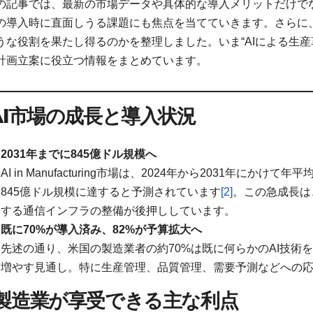
の記事では、最新の市場データや具体的な導入メリットだけで
の導入時に直面しうる課題にも焦点を当てていきます。さらに
うな役割を果たし得るのかを整理しました。いま“AIによる生
計画立案に役立つ情報をまとめています。
AI
市場の成長と導入状況
2031
年までに845
億ドル規模へ
AI in Manufacturing市場は、2024年から2031年にか
845億ドル規模に達すると予測されています
[2]
。この急成長は
する通信インフラの整備が後押ししています。
既に70%
が導入済み、82%
が予算拡大へ
先述の通り、米国の製造業者の約70%は既に何らかのAI技術を
増やす見通し。特に生産管理、品質管理、需要予測などへの
製造業が享受できる主な利点