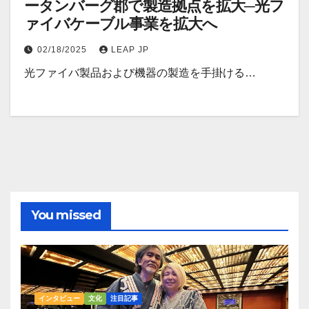
ータンバーグ郡で製造拠点を拡大─光フ
ァイバケーブル事業を拡大へ
02/18/2025
LEAP JP
光ファイバ製品および機器の製造を手掛ける…
You missed
インタビュー
文化
注目記事