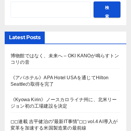
検
索
Latest Posts
博物館ではなく、未来へ – OKI KANOが鳴らすトン
コリの音
《アパホテル》APA Hotel USAを通じてHilton
Seattleの取得を完了
《Kyowa Kirin》ノースカロライナ州に、北米リー
ジョン初の工場建設を決定
◻︎◻︎連載 吉平健治の”最新IT事情”◻︎◻︎ vol.4 AI導入が
変革を加速する米国製造業の最前線