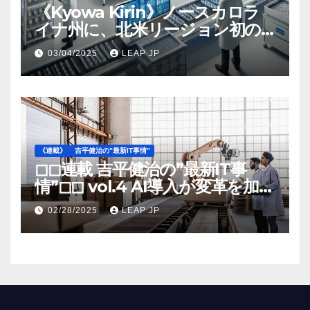
《Kyowa Kirin》ノースカロラ
イナ州に、北米リージョン初の
工場建設を決定
03/04/2025
LEAP JP
《連載》
吉平健治の”最新IT事情”
◻︎◻︎連載 吉平健治の”最新IT事
情”◻︎◻︎ vol.4 AI導入が変革を加速
する米国製造業の最前線
02/28/2025
LEAP JP