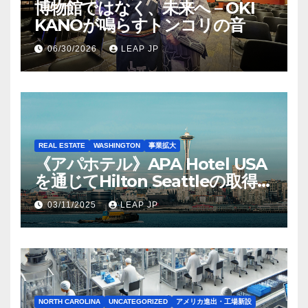
博物館ではなく、未来へ – OKI
KANOが鳴らすトンコリの音
06/30/2026
LEAP JP
REAL ESTATE
WASHINGTON
事業拡大
《アパホテル》APA Hotel USA
を通じてHilton Seattleの取得を
完了
03/11/2025
LEAP JP
NORTH CAROLINA
UNCATEGORIZED
アメリカ進出・工場新設