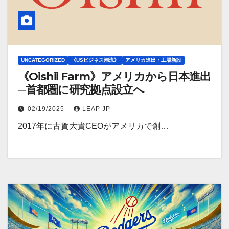
UNCATEGORIZED
《USビジネス潮流》
アメリカ進出・工場新設
《Oishii Farm》アメリカから日本進出
─首都圏に研究拠点設立へ
02/19/2025
LEAP JP
2017年に古賀大貴CEOがアメリカで創…