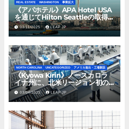
REAL ESTATE
WASHINGTON
事業拡大
《アパホテル》APA Hotel USA
を通じてHilton Seattleの取得を
完了
03/11/2025
LEAP JP
NORTH CAROLINA
UNCATEGORIZED
アメリカ進出・工場新設
《Kyowa Kirin》ノースカロラ
イナ州に、北米リージョン初の
工場建設を決定
03/04/2025
LEAP JP