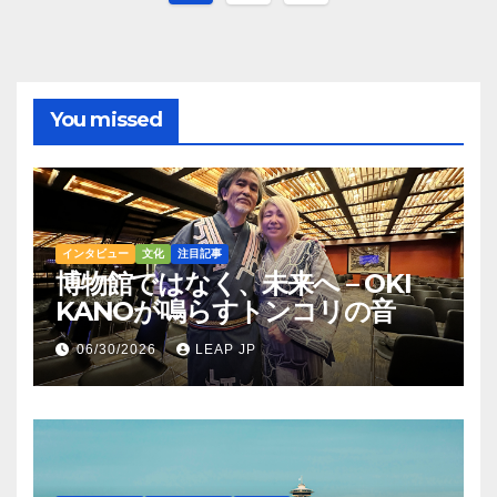
稿
の
ペ
You missed
ー
ジ
送
インタビュー
文化
注目記事
博物館ではなく、未来へ – OKI
り
KANOが鳴らすトンコリの音
06/30/2026
LEAP JP