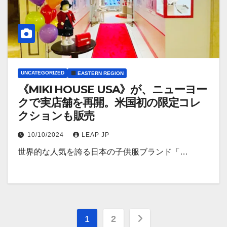
UNCATEGORIZED
EASTERN REGION
《MIKI HOUSE USA》が、ニューヨー
クで実店舗を再開。米国初の限定コレ
クションも販売
10/10/2024
LEAP JP
世界的な人気を誇る日本の子供服ブランド「…
投
1
2