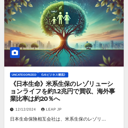
UNCATEGORIZED
《USビジネス潮流》
《日本生命》米系生保のレゾリューシ
ョンライフを約1.2兆円で買収、海外事
業比率は約20％へ
12/12/2024
LEAP JP
日本生命保険相互会社は、米系生保のレゾリ…