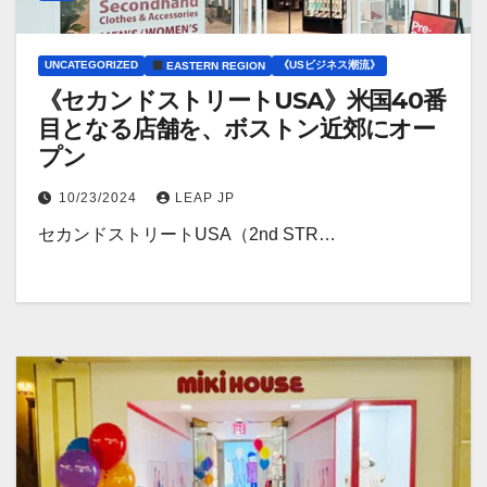
UNCATEGORIZED
《USビジネス潮流》
EASTERN REGION
《セカンドストリートUSA》米国40番
目となる店舗を、ボストン近郊にオー
プン
10/23/2024
LEAP JP
セカンドストリートUSA（2nd STR…