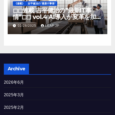
《連載》
吉平健治の”最新IT事情”
◻︎◻︎連載 吉平健治の”最新IT事
情”◻︎◻︎ vol.4 AI導入が変革を加速
する米国製造業の最前線
02/28/2025
LEAP JP
Archive
2026年6月
2025年3月
2025年2月