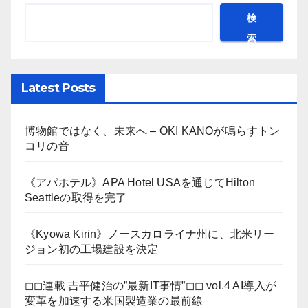
検
索
Latest Posts
博物館ではなく、未来へ – OKI KANOが鳴らすトン
コリの音
《アパホテル》APA Hotel USAを通じてHilton
Seattleの取得を完了
《Kyowa Kirin》ノースカロライナ州に、北米リー
ジョン初の工場建設を決定
◻︎◻︎連載 吉平健治の”最新IT事情”◻︎◻︎ vol.4 AI導入が
変革を加速する米国製造業の最前線