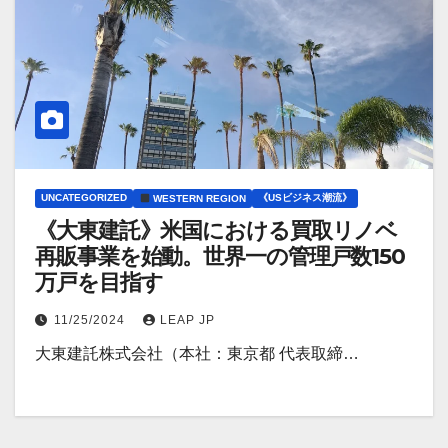
UNCATEGORIZED
《USビジネス潮流》
WESTERN REGION
《大東建託》米国における買取リノベ
再販事業を始動。世界一の管理戸数150
万戸を目指す
11/25/2024
LEAP JP
大東建託株式会社（本社：東京都 代表取締…