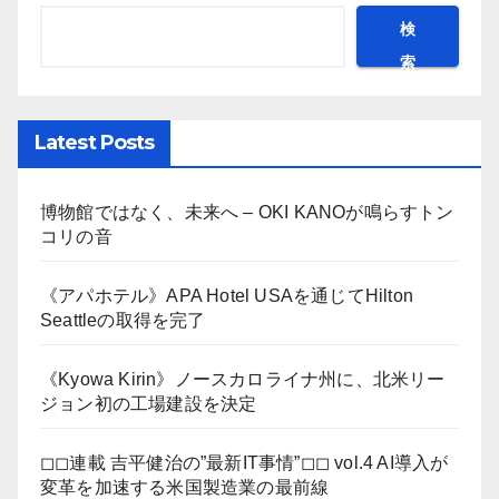
検
索
Latest Posts
博物館ではなく、未来へ – OKI KANOが鳴らすトン
コリの音
《アパホテル》APA Hotel USAを通じてHilton
Seattleの取得を完了
《Kyowa Kirin》ノースカロライナ州に、北米リー
ジョン初の工場建設を決定
◻︎◻︎連載 吉平健治の”最新IT事情”◻︎◻︎ vol.4 AI導入が
変革を加速する米国製造業の最前線