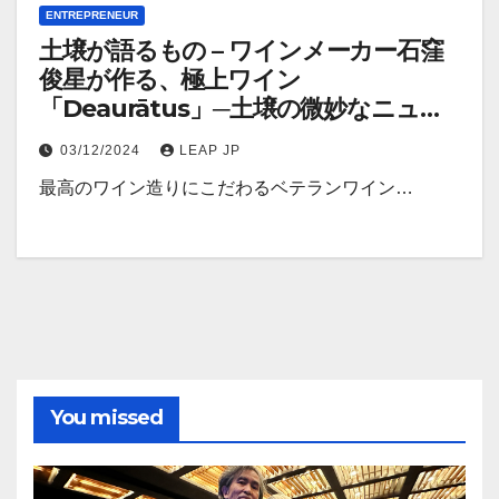
ENTREPRENEUR
土壌が語るもの – ワインメーカー石窪
俊星が作る、極上ワイン
「Deaurātus」─土壌の微妙なニュア
ンスを表現
03/12/2024
LEAP JP
最高のワイン造りにこだわるベテランワイン…
You missed