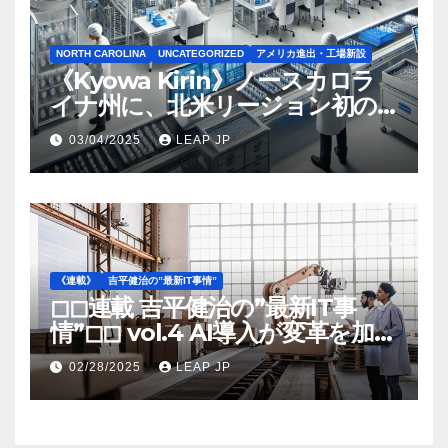
NORTH CAROLINA
UNCATEGORIZED
アメリカ進出・工場新設
《Kyowa Kirin》ノースカロラ
イナ州に、北米リージョン初の
工場建設を決定
03/04/2025
LEAP JP
《連載》
吉平健治の”最新IT事情”
◻︎◻︎連載 吉平健治の”最新IT事
情”◻︎◻︎ vol.4 AI導入が変革を加速
する米国製造業の最前線
02/28/2025
LEAP JP