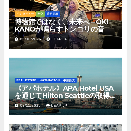
インタビュー
文化
注目記事
博物館ではなく、未来へ – OKI
KANOが鳴らすトンコリの音
06/30/2026
LEAP JP
REAL ESTATE
WASHINGTON
事業拡大
《アパホテル》APA Hotel USA
を通じてHilton Seattleの取得を
完了
03/11/2025
LEAP JP