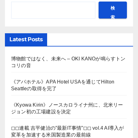
検
索
Latest Posts
博物館ではなく、未来へ – OKI KANOが鳴らすトン
コリの音
《アパホテル》APA Hotel USAを通じてHilton
Seattleの取得を完了
《Kyowa Kirin》ノースカロライナ州に、北米リー
ジョン初の工場建設を決定
◻︎◻︎連載 吉平健治の”最新IT事情”◻︎◻︎ vol.4 AI導入が
変革を加速する米国製造業の最前線