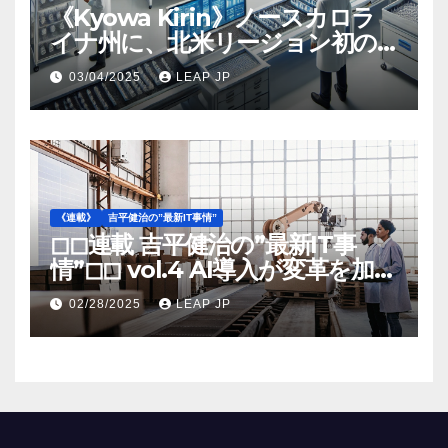
《Kyowa Kirin》ノースカロラ
イナ州に、北米リージョン初の
工場建設を決定
03/04/2025
LEAP JP
《連載》
吉平健治の”最新IT事情”
◻︎◻︎連載 吉平健治の”最新IT事
情”◻︎◻︎ vol.4 AI導入が変革を加速
する米国製造業の最前線
02/28/2025
LEAP JP