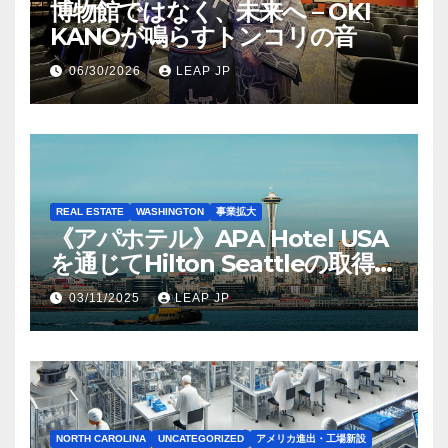
博物館ではなく、未来へ – OKI
KANOが鳴らすトンコリの音
06/30/2026
LEAP JP
REAL ESTATE
WASHINGTON
事業拡大
《アパホテル》APA Hotel USA
を通じてHilton Seattleの取得を
完了
03/11/2025
LEAP JP
NORTH CAROLINA
UNCATEGORIZED
アメリカ進出・工場新設