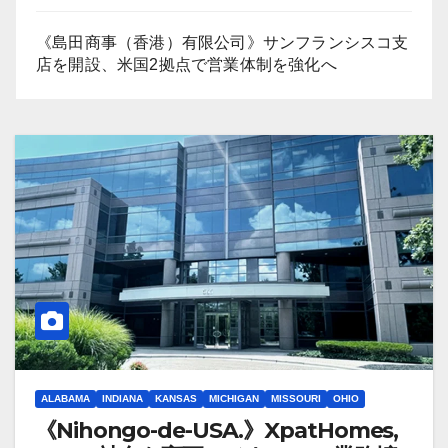
《島田商事（香港）有限公司》サンフランシスコ支
店を開設、米国2拠点で営業体制を強化へ
ALABAMA
INDIANA
KANSAS
MICHIGAN
MISSOURI
OHIO
《Nihongo-de-USA.》XpatHomes,