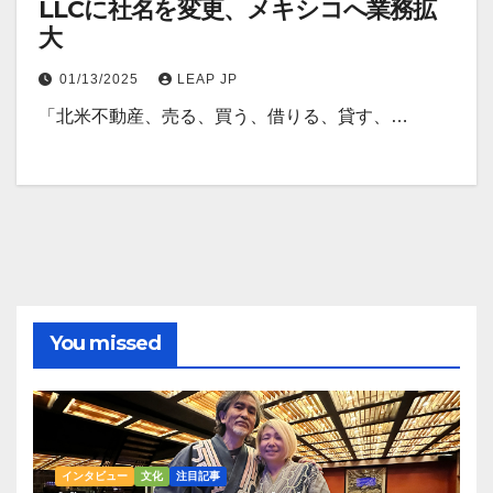
LLCに社名を変更、メキシコへ業務拡
大
01/13/2025
LEAP JP
「北米不動産、売る、買う、借りる、貸す、…
You missed
インタビュー
文化
注目記事