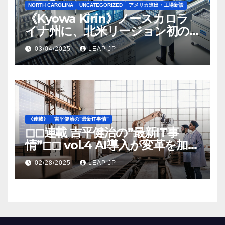
NORTH CAROLINA
UNCATEGORIZED
アメリカ進出・工場新設
《Kyowa Kirin》ノースカロラ
イナ州に、北米リージョン初の
工場建設を決定
03/04/2025
LEAP JP
《連載》
吉平健治の”最新IT事情”
◻︎◻︎連載 吉平健治の”最新IT事
情”◻︎◻︎ vol.4 AI導入が変革を加速
する米国製造業の最前線
02/28/2025
LEAP JP