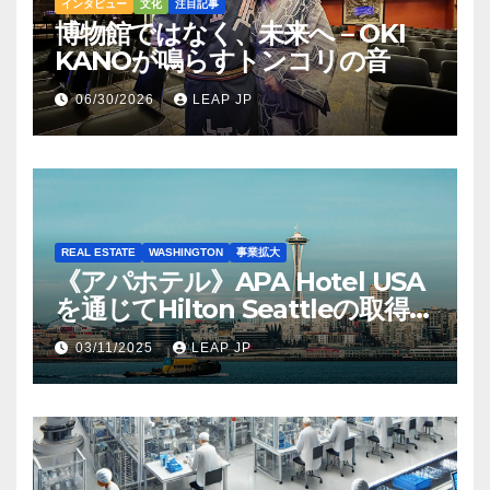
インタビュー
文化
注目記事
博物館ではなく、未来へ – OKI
KANOが鳴らすトンコリの音
06/30/2026
LEAP JP
REAL ESTATE
WASHINGTON
事業拡大
《アパホテル》APA Hotel USA
を通じてHilton Seattleの取得を
完了
03/11/2025
LEAP JP