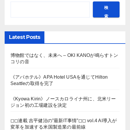
検
索
Latest Posts
博物館ではなく、未来へ – OKI KANOが鳴らすトン
コリの音
《アパホテル》APA Hotel USAを通じてHilton
Seattleの取得を完了
《Kyowa Kirin》ノースカロライナ州に、北米リー
ジョン初の工場建設を決定
◻︎◻︎連載 吉平健治の”最新IT事情”◻︎◻︎ vol.4 AI導入が
変革を加速する米国製造業の最前線