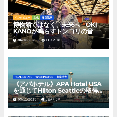
インタビュー
文化
注目記事
博物館ではなく、未来へ – OKI
KANOが鳴らすトンコリの音
06/30/2026
LEAP JP
REAL ESTATE
WASHINGTON
事業拡大
《アパホテル》APA Hotel USA
を通じてHilton Seattleの取得を
完了
03/11/2025
LEAP JP