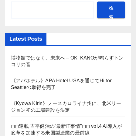
検
索
Latest Posts
博物館ではなく、未来へ – OKI KANOが鳴らすトン
コリの音
《アパホテル》APA Hotel USAを通じてHilton
Seattleの取得を完了
《Kyowa Kirin》ノースカロライナ州に、北米リー
ジョン初の工場建設を決定
◻︎◻︎連載 吉平健治の”最新IT事情”◻︎◻︎ vol.4 AI導入が
変革を加速する米国製造業の最前線