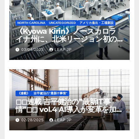
NORTH CAROLINA
UNCATEGORIZED
アメリカ進出・工場新設
《Kyowa Kirin》ノースカロラ
イナ州に、北米リージョン初の
工場建設を決定
03/04/2025
LEAP JP
《連載》
吉平健治の”最新IT事情”
◻︎◻︎連載 吉平健治の”最新IT事
情”◻︎◻︎ vol.4 AI導入が変革を加速
する米国製造業の最前線
02/28/2025
LEAP JP