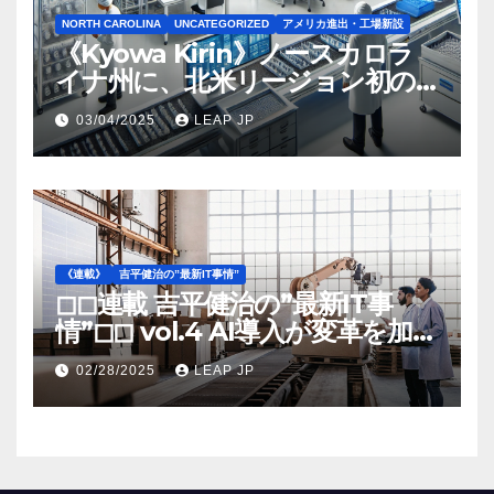
NORTH CAROLINA
UNCATEGORIZED
アメリカ進出・工場新設
《Kyowa Kirin》ノースカロラ
イナ州に、北米リージョン初の
工場建設を決定
03/04/2025
LEAP JP
《連載》
吉平健治の”最新IT事情”
◻︎◻︎連載 吉平健治の”最新IT事
情”◻︎◻︎ vol.4 AI導入が変革を加速
する米国製造業の最前線
02/28/2025
LEAP JP