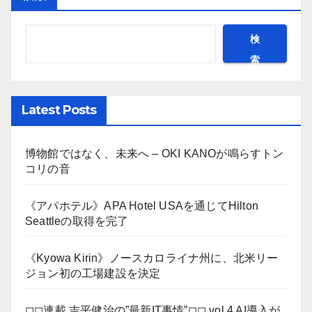
検
索
Latest Posts
博物館ではなく、未来へ – OKI KANOが鳴らすトン
コリの音
《アパホテル》APA Hotel USAを通じてHilton
Seattleの取得を完了
《Kyowa Kirin》ノースカロライナ州に、北米リー
ジョン初の工場建設を決定
◻︎◻︎連載 吉平健治の”最新IT事情”◻︎◻︎ vol.4 AI導入が