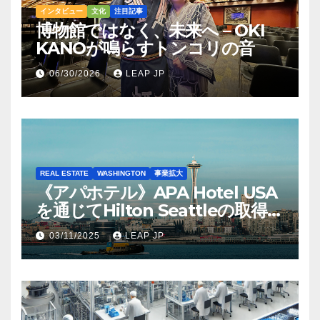
インタビュー
文化
注目記事
博物館ではなく、未来へ – OKI
KANOが鳴らすトンコリの音
06/30/2026
LEAP JP
REAL ESTATE
WASHINGTON
事業拡大
《アパホテル》APA Hotel USA
を通じてHilton Seattleの取得を
完了
03/11/2025
LEAP JP