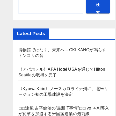
検
索
Latest Posts
博物館ではなく、未来へ – OKI KANOが鳴らす
トンコリの音
《アパホテル》APA Hotel USAを通じてHilton
Seattleの取得を完了
《Kyowa Kirin》ノースカロライナ州に、北米リ
ージョン初の工場建設を決定
◻︎◻︎連載 吉平健治の”最新IT事情”◻︎◻︎ vol.4 AI導入
が変革を加速する米国製造業の最前線