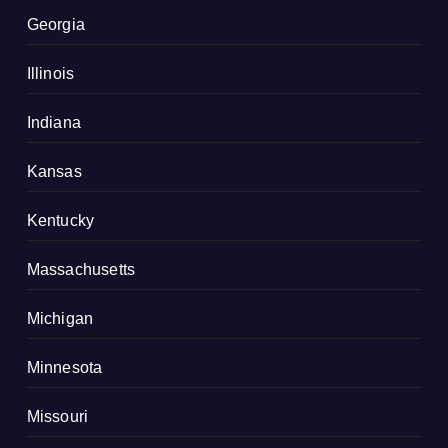
Georgia
Illinois
Indiana
Kansas
Kentucky
Massachusetts
Michigan
Minnesota
Missouri