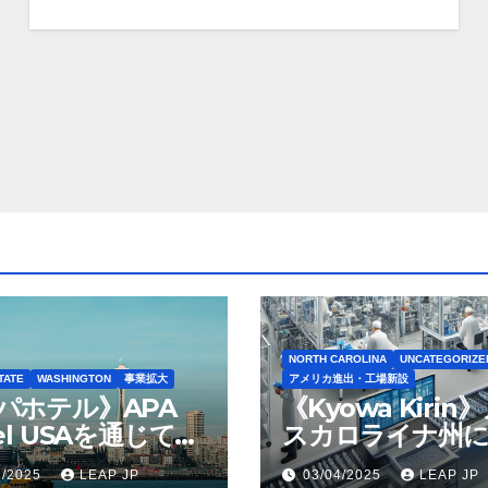
NORTH CAROLINA
UNCATEGORIZE
TATE
WASHINGTON
事業拡大
アメリカ進出・工場新設
パホテル》APA
《Kyowa Kirin
el USAを通じて
スカロライナ州に
ton Seattleの取得
米リージョン初の
1/2025
LEAP JP
03/04/2025
LEAP JP