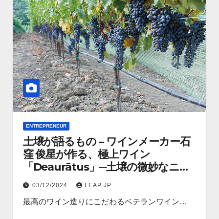
ENTREPRENEUR
土壌が語るもの – ワインメーカー石
窪 俊星が作る、極上ワイン
「Deaurātus」─土壌の微妙なニュ
アンスを表現
03/12/2024
LEAP JP
最高のワイン造りにこだわるベテランワイン…