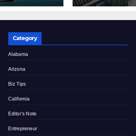
了
建設を決定
Category
Alabama
Arizona
Biz Tips
California
Editor's Note
Entrepreneur