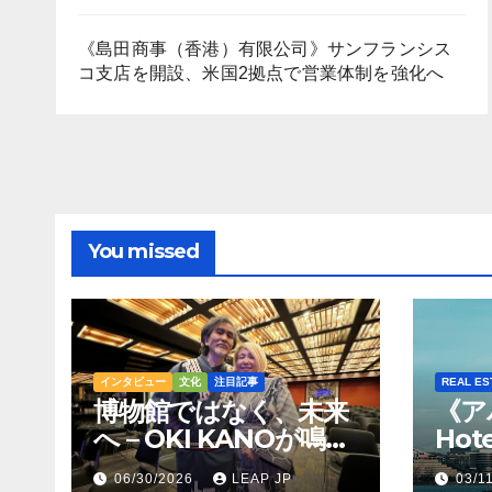
《島田商事（香港）有限公司》サンフランシス
コ支店を開設、米国2拠点で営業体制を強化へ
You missed
インタビュー
文化
注目記事
REAL ES
博物館ではなく、未来
《ア
へ – OKI KANOが鳴ら
Hot
すトンコリの音
Hil
06/30/2026
LEAP JP
03/1