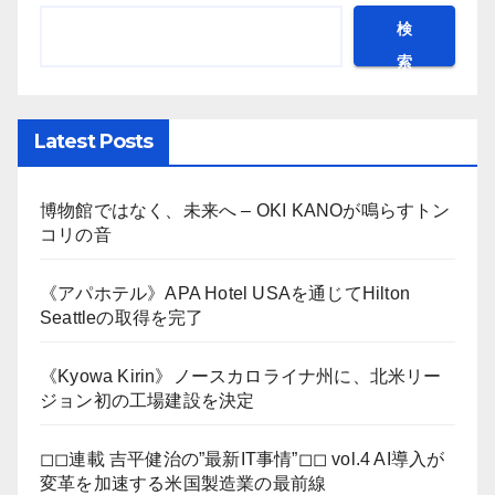
検
索
Latest Posts
博物館ではなく、未来へ – OKI KANOが鳴らすトン
コリの音
《アパホテル》APA Hotel USAを通じてHilton
Seattleの取得を完了
《Kyowa Kirin》ノースカロライナ州に、北米リー
ジョン初の工場建設を決定
◻︎◻︎連載 吉平健治の”最新IT事情”◻︎◻︎ vol.4 AI導入が
変革を加速する米国製造業の最前線