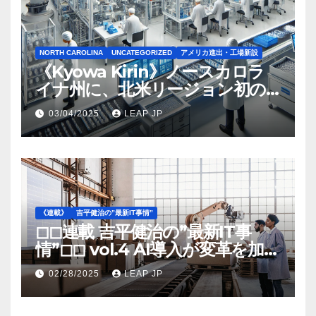
NORTH CAROLINA
UNCATEGORIZED
アメリカ進出・工場新設
《Kyowa Kirin》ノースカロラ
イナ州に、北米リージョン初の
工場建設を決定
03/04/2025
LEAP JP
《連載》
吉平健治の”最新IT事情”
◻︎◻︎連載 吉平健治の”最新IT事
情”◻︎◻︎ vol.4 AI導入が変革を加速
する米国製造業の最前線
02/28/2025
LEAP JP