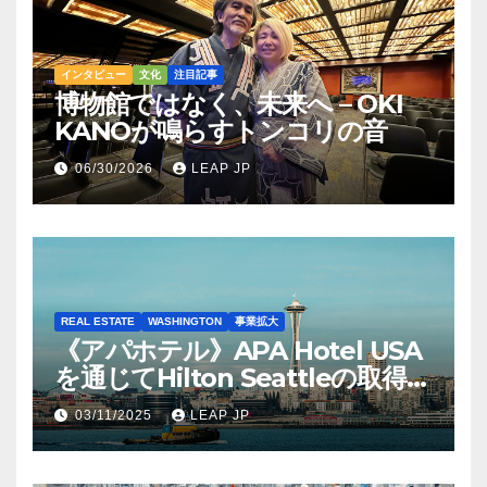
インタビュー
文化
注目記事
博物館ではなく、未来へ – OKI
KANOが鳴らすトンコリの音
06/30/2026
LEAP JP
REAL ESTATE
WASHINGTON
事業拡大
《アパホテル》APA Hotel USA
を通じてHilton Seattleの取得を
完了
03/11/2025
LEAP JP