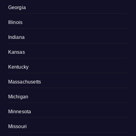
Georgia
Illinois
Indiana
Kansas
Kentucky
Massachusetts
Michigan
Minnesota
Missouri