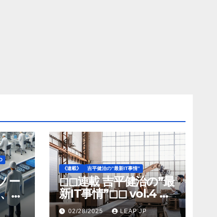
D
《連載》
吉平健治の”最新IT事情”
》ノー
◻︎◻︎連載 吉平健治の”最
、北
新IT事情”◻︎◻︎ vol.4 AI
工場
導入が変革を加速する
02/28/2025
LEAP JP