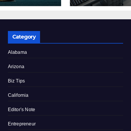
了
建設を決定
Category
Alabama
Arizona
Biz Tips
California
Editor's Note
Entrepreneur