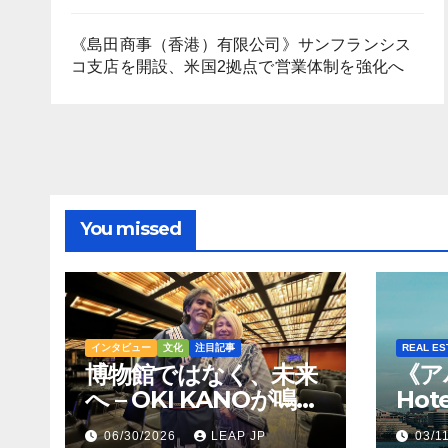
《島田商事（香港）有限公司》サンフランシス
コ支店を開設、米国2拠点で営業体制を強化へ
You missed
インタビュー
文化
注目記事
REAL ES
博物館ではなく、未来
《ア
へ – OKI KANOが鳴ら
Hot
すトンコリの音
Hil
06/30/2026
LEAP JP
03/1