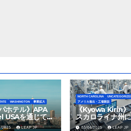
NORTH CAROLINA
UNCATEGORIZE
TATE
WASHINGTON
事業拡大
アメリカ進出・工場新設
パホテル》APA
《Kyowa Kirin
el USAを通じて
スカロライナ州に
ton Seattleの取得
米リージョン初の
1/2025
LEAP JP
03/04/2025
LEAP JP