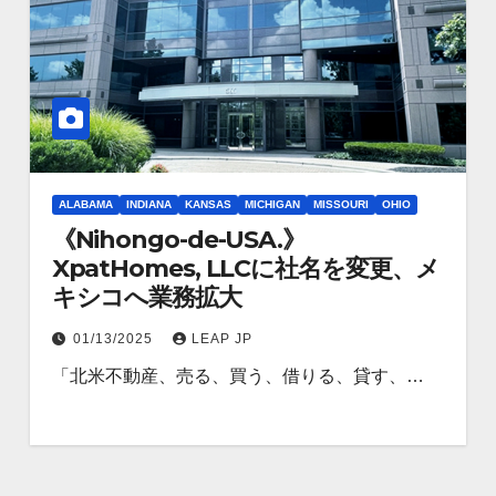
ALABAMA
INDIANA
KANSAS
MICHIGAN
MISSOURI
OHIO
《Nihongo-de-USA.》
XpatHomes, LLCに社名を変更、メ
キシコへ業務拡大
01/13/2025
LEAP JP
「北米不動産、売る、買う、借りる、貸す、…