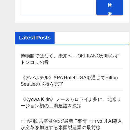
検
索
Latest Posts
博物館ではなく、未来へ – OKI KANOが鳴らす
トンコリの音
《アパホテル》APA Hotel USAを通じてHilton
Seattleの取得を完了
《Kyowa Kirin》ノースカロライナ州に、北米リ
ージョン初の工場建設を決定
◻︎◻︎連載 吉平健治の”最新IT事情”◻︎◻︎ vol.4 AI導入
が変革を加速する米国製造業の最前線