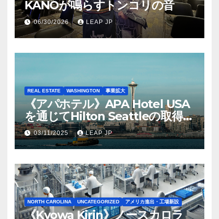
KANOが鳴らすトンコリの音
06/30/2026
LEAP JP
REAL ESTATE
WASHINGTON
事業拡大
《アパホテル》APA Hotel USA
を通じてHilton Seattleの取得を
完了
03/11/2025
LEAP JP
NORTH CAROLINA
UNCATEGORIZED
アメリカ進出・工場新設
《Kyowa Kirin》ノースカロラ