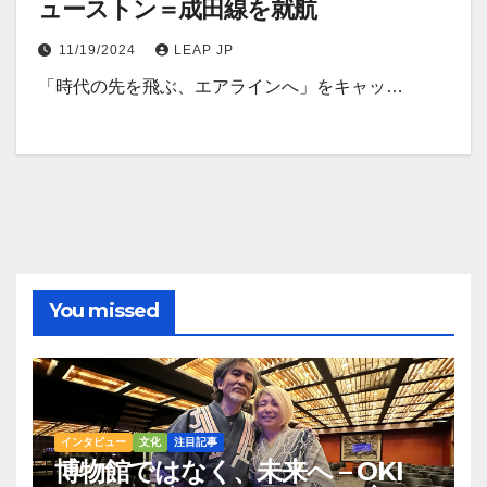
ューストン＝成田線を就航
11/19/2024
LEAP JP
「時代の先を飛ぶ、エアラインへ」をキャッ…
You missed
インタビュー
文化
注目記事
博物館ではなく、未来へ – OKI