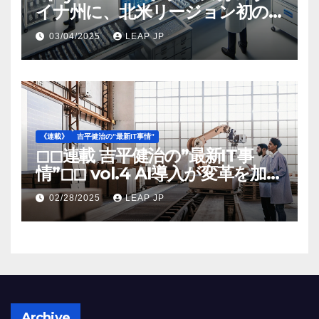
イナ州に、北米リージョン初の
工場建設を決定
03/04/2025
LEAP JP
《連載》
吉平健治の”最新IT事情”
◻︎◻︎連載 吉平健治の”最新IT事
情”◻︎◻︎ vol.4 AI導入が変革を加速
する米国製造業の最前線
02/28/2025
LEAP JP
Archive