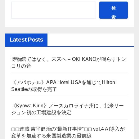
検
索
Latest Posts
博物館ではなく、未来へ – OKI KANOが鳴らすトン
コリの音
《アパホテル》APA Hotel USAを通じてHilton
Seattleの取得を完了
《Kyowa Kirin》ノースカロライナ州に、北米リー
ジョン初の工場建設を決定
◻︎◻︎連載 吉平健治の”最新IT事情”◻︎◻︎ vol.4 AI導入が
変革を加速する米国製造業の最前線