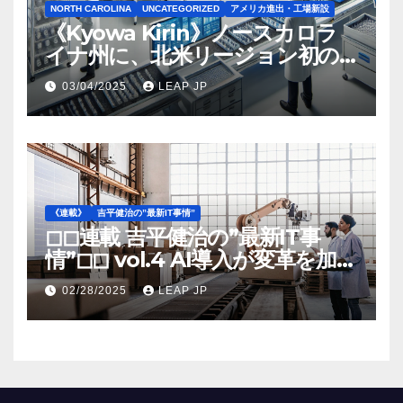
NORTH CAROLINA
UNCATEGORIZED
アメリカ進出・工場新設
《Kyowa Kirin》ノースカロラ
イナ州に、北米リージョン初の
工場建設を決定
03/04/2025
LEAP JP
《連載》
吉平健治の”最新IT事情”
◻︎◻︎連載 吉平健治の”最新IT事
情”◻︎◻︎ vol.4 AI導入が変革を加速
する米国製造業の最前線
02/28/2025
LEAP JP