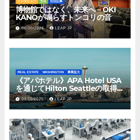
インタビュー
文化
注目記事
博物館ではなく、未来へ – OKI
KANOが鳴らすトンコリの音
06/30/2026
LEAP JP
REAL ESTATE
WASHINGTON
事業拡大
《アパホテル》APA Hotel USA
を通じてHilton Seattleの取得を
完了
03/11/2025
LEAP JP