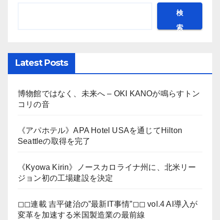
検
索
Latest Posts
博物館ではなく、未来へ – OKI KANOが鳴らすトン
コリの音
《アパホテル》APA Hotel USAを通じてHilton
Seattleの取得を完了
《Kyowa Kirin》ノースカロライナ州に、北米リー
ジョン初の工場建設を決定
◻︎◻︎連載 吉平健治の”最新IT事情”◻︎◻︎ vol.4 AI導入が
変革を加速する米国製造業の最前線