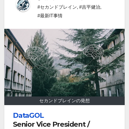
#セカンドブレイン
,
#吉平健治
,
#最新IT事情
セカンドブレインの発想
DataGOL
Senior Vice President /