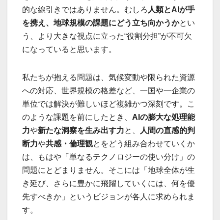
的な線引きではありません。むしろ
人類と
AI
が手
を携え、地球規模の課題にどう立ち向かうか
とい
う、より大きな視点に立った“役割分担”が不可欠
になっていると思います。
私たちが抱える問題は、気候変動や限られた資源
への対応、世界規模の格差など、一国や一企業の
単位では解決が難しいほど複雑かつ深刻です。こ
のような課題を前にしたとき、
AI
の膨大な処理能
力
や
新たな洞察を生み出す力
と、
人間の直感的判
断力
や
共感・倫理観
とをどう組み合わせていくか
は、もはや「単なるテクノロジーの使い分け」の
問題にとどまりません。そこには「地球全体が生
き延び、さらに豊かに飛躍していくには、何を優
先すべきか」というビジョンが各人に求められま
す。