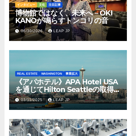
インタビュー
文化
注目記事
博物館ではなく、未来へ – OKI
KANOが鳴らすトンコリの音
06/30/2026
LEAP JP
REAL ESTATE
WASHINGTON
事業拡大
《アパホテル》APA Hotel USA
を通じてHilton Seattleの取得を
完了
03/11/2025
LEAP JP