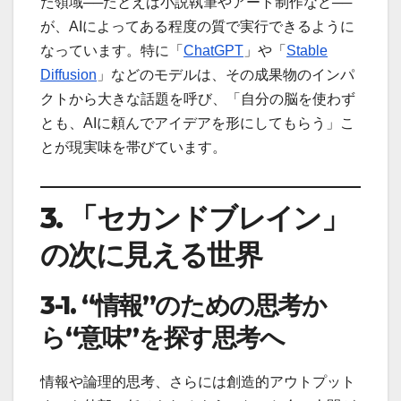
た領域──たとえば小説執筆やアート制作など──
が、AIによってある程度の質で実行できるように
なっています。特に「
ChatGPT
」や「
Stable
Diffusion
」などのモデルは、その成果物のインパ
クトから大きな話題を呼び、「自分の脳を使わず
とも、AIに頼んでアイデアを形にしてもらう」こ
とが現実味を帯びています。
3.
「セカンドブレイン」
の次に見える世界
3-1. “
情報
”
のための思考か
ら
“
意味
”
を探す思考へ
情報や論理的思考、さらには創造的アウトプット