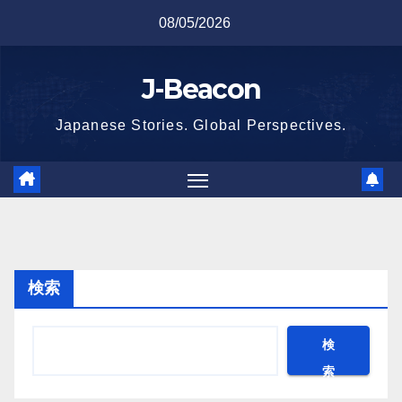
Skip
08/05/2026
to
content
J-Beacon
Japanese Stories. Global Perspectives.
検索
検
索