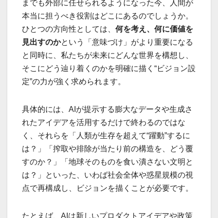
までも外部に任せられるようになった今、人間が
本当に担うべき役割はどこにあるのでしょうか。
ひとつの方向性としては、
何を考え、何に価値を
見出すのか
という「意味づけ」がより重要になる
と同時に、私たちが未来にどんな世界を構想し、
そこにどう辿り着くのかを明確に描く“ビジョン設
定”の力が強く求められます。
具体的には、AIが提示する膨大なデータや生成さ
れたアイデアを活用するだけで終わるのではな
く、それらを「人類が生存を超えて“躍動”するに
は？」「搾取や排除が当たり前の構造を、どう覆
すのか？」「地球そのものを食い潰さない文明と
は？」といった、いわば社会全体や惑星規模の視
点で再構成し、ビジョンを描くことが必要です。
たとえば、AIは新しいプロダクトアイデアや政策