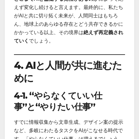
えず変化し続けると言えます。最終的に、私たち
がAIと共に切り拓く未来が、人間同士はもちろ
ん、地球上のあらゆる存在とどう共存できるかに
かかっている以上、その境界は
絶えず再定義され
ていく
でしょう。
4. AI
と人間が共に進むた
めに
4-1. “
やらなくていい仕
事
”
と
“
やりたい仕事
”
すでに情報収集から文章生成、デザイン案の提示
など、多岐にわたるタスクをAIがこなせる時代で
す。「やらなくていい仕事」は増えるでしょう。