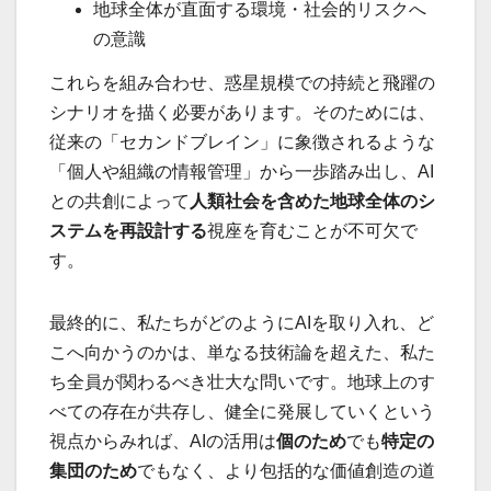
地球全体が直面する環境・社会的リスクへ
の意識
これらを組み合わせ、惑星規模での持続と飛躍の
シナリオを描く必要があります。そのためには、
従来の「セカンドブレイン」に象徴されるような
「個人や組織の情報管理」から一歩踏み出し、AI
との共創によって
人類社会を含めた地球全体のシ
ステムを再設計する
視座を育むことが不可欠で
す。
最終的に、私たちがどのようにAIを取り入れ、ど
こへ向かうのかは、単なる技術論を超えた、私た
ち全員が関わるべき壮大な問いです。地球上のす
べての存在が共存し、健全に発展していくという
視点からみれば、AIの活用は
個のため
でも
特定の
集団のため
でもなく、より包括的な価値創造の道