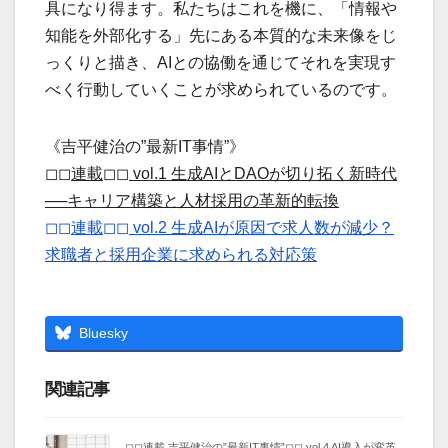
具になり得ます。私たちはこれを機に、「情報や
知能を外部化する」先にある本質的な未来像をじ
っくりと描き、AIとの協働を通じてそれを実現す
べく行動していくことが求められているのです。
《吉平健治の”最新IT事情”》
◻︎◻︎連載◻︎◻︎ vol.1 ⽣成AIとDAOが切り拓く新時代
──キャリア構築と⼈材採⽤の⾰新的転換
◻︎◻︎連載◻︎◻︎ vol.2 生成AIが原因で求人数が減少？
求職者と採用企業に求められる対応策
Bluesky
関連記事
◻︎◻︎連載 吉平健治の”最新IT事情”◻︎◻︎ vol.4 AI導入が変革