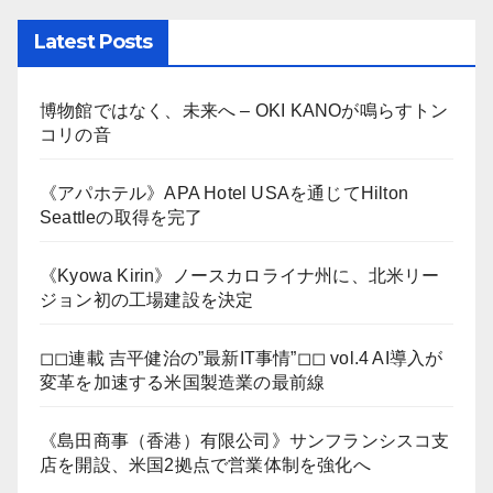
Latest Posts
博物館ではなく、未来へ – OKI KANOが鳴らすトン
コリの音
《アパホテル》APA Hotel USAを通じてHilton
Seattleの取得を完了
《Kyowa Kirin》ノースカロライナ州に、北米リー
ジョン初の工場建設を決定
◻︎◻︎連載 吉平健治の”最新IT事情”◻︎◻︎ vol.4 AI導入が
変革を加速する米国製造業の最前線
《島田商事（香港）有限公司》サンフランシスコ支
店を開設、米国2拠点で営業体制を強化へ