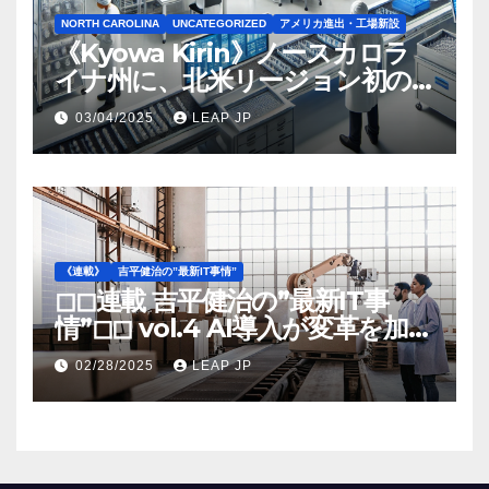
NORTH CAROLINA
UNCATEGORIZED
アメリカ進出・工場新設
《Kyowa Kirin》ノースカロラ
イナ州に、北米リージョン初の
工場建設を決定
03/04/2025
LEAP JP
《連載》
吉平健治の”最新IT事情”
◻︎◻︎連載 吉平健治の”最新IT事
情”◻︎◻︎ vol.4 AI導入が変革を加速
する米国製造業の最前線
02/28/2025
LEAP JP