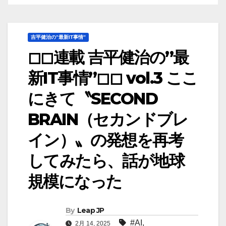
吉平健治の”最新IT事情”
◻︎◻︎連載 吉平健治の”最
新IT事情”◻︎◻︎ vol.3 ここ
にきて〝SECOND
BRAIN（セカンドブレ
イン）〟の発想を再考
してみたら、話が地球
規模になった
By
Leap JP
#AI
,
2月 14, 2025