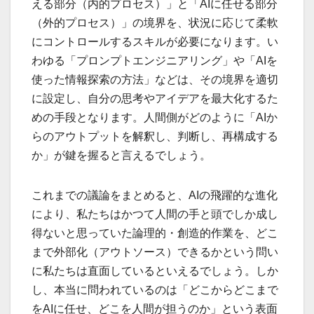
える部分（内的プロセス）」と「AIに任せる部分
（外的プロセス）」の境界を、状況に応じて柔軟
にコントロールするスキルが必要になります。い
わゆる「プロンプトエンジニアリング」や「AIを
使った情報探索の方法」などは、その境界を適切
に設定し、自分の思考やアイデアを最大化するた
めの手段となります。人間側がどのように「AIか
らのアウトプットを解釈し、判断し、再構成する
か」が鍵を握ると言えるでしょう。
これまでの議論をまとめると、AIの飛躍的な進化
により、私たちはかつて人間の手と頭でしか成し
得ないと思っていた論理的・創造的作業を、どこ
まで外部化（アウトソース）できるかという問い
に私たちは直面しているといえるでしょう。しか
し、本当に問われているのは「どこからどこまで
をAIに任せ、どこを人間が担うのか」という表面