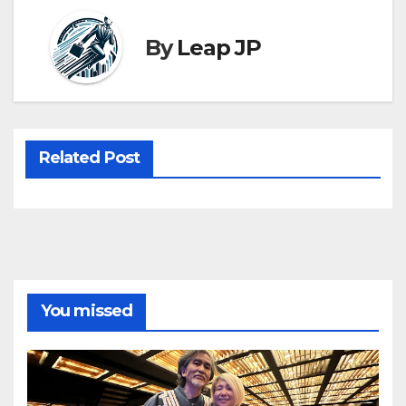
By
Leap JP
Related Post
You missed