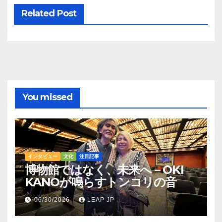
Related Post
You missed
インタビュー
文化
注目記事
博物館ではなく、未来へ – OKI
KANOが鳴らすトンコリの音
06/30/2026
LEAP JP