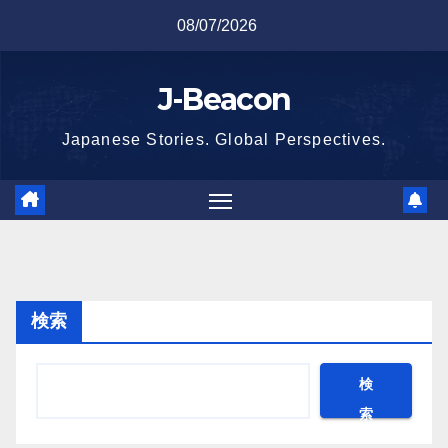
Skip
08/07/2026
to
content
J-Beacon
Japanese Stories. Global Perspectives.
検索
検
索