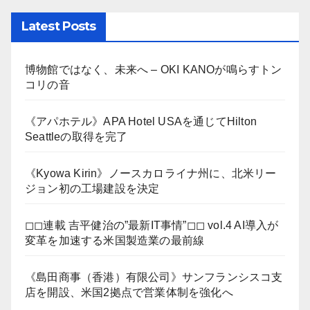
Latest Posts
博物館ではなく、未来へ – OKI KANOが鳴らすトン
コリの音
《アパホテル》APA Hotel USAを通じてHilton
Seattleの取得を完了
《Kyowa Kirin》ノースカロライナ州に、北米リー
ジョン初の工場建設を決定
◻︎◻︎連載 吉平健治の”最新IT事情”◻︎◻︎ vol.4 AI導入が
変革を加速する米国製造業の最前線
《島田商事（香港）有限公司》サンフランシスコ支
店を開設、米国2拠点で営業体制を強化へ