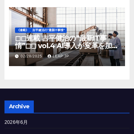
《連載》
吉平健治の”最新IT事情”
◻︎◻︎連載 吉平健治の”最新IT事
情”◻︎◻︎ vol.4 AI導入が変革を加速
する米国製造業の最前線
02/28/2025
LEAP JP
Archive
2026年6月