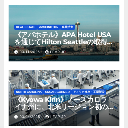
REAL ESTATE
WASHINGTON
事業拡大
《アパホテル》APA Hotel USA
を通じてHilton Seattleの取得を
完了
03/11/2025
LEAP JP
NORTH CAROLINA
UNCATEGORIZED
アメリカ進出・工場新設
《Kyowa Kirin》ノースカロラ
イナ州に、北米リージョン初の
工場建設を決定
03/04/2025
LEAP JP