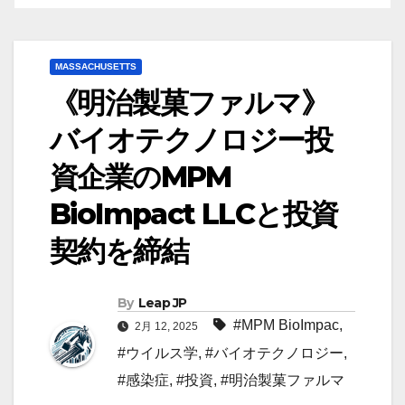
MASSACHUSETTS
《明治製菓ファルマ》
バイオテクノロジー投
資企業のMPM
BioImpact LLCと投資
契約を締結
By
Leap JP
#MPM BioImpac
,
2月 12, 2025
#ウイルス学
,
#バイオテクノロジー
,
#感染症
,
#投資
,
#明治製菓ファルマ