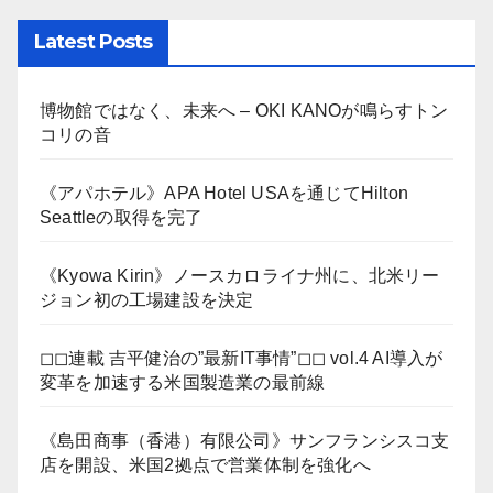
Latest Posts
博物館ではなく、未来へ – OKI KANOが鳴らすトン
コリの音
《アパホテル》APA Hotel USAを通じてHilton
Seattleの取得を完了
《Kyowa Kirin》ノースカロライナ州に、北米リー
ジョン初の工場建設を決定
◻︎◻︎連載 吉平健治の”最新IT事情”◻︎◻︎ vol.4 AI導入が
変革を加速する米国製造業の最前線
《島田商事（香港）有限公司》サンフランシスコ支
店を開設、米国2拠点で営業体制を強化へ