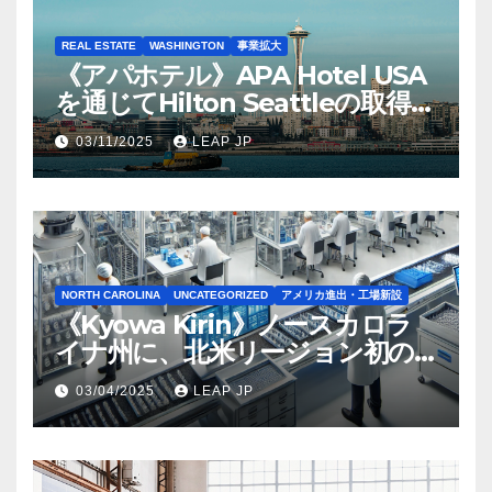
REAL ESTATE
WASHINGTON
事業拡大
《アパホテル》APA Hotel USA
を通じてHilton Seattleの取得を
完了
03/11/2025
LEAP JP
NORTH CAROLINA
UNCATEGORIZED
アメリカ進出・工場新設
《Kyowa Kirin》ノースカロラ
イナ州に、北米リージョン初の
工場建設を決定
03/04/2025
LEAP JP