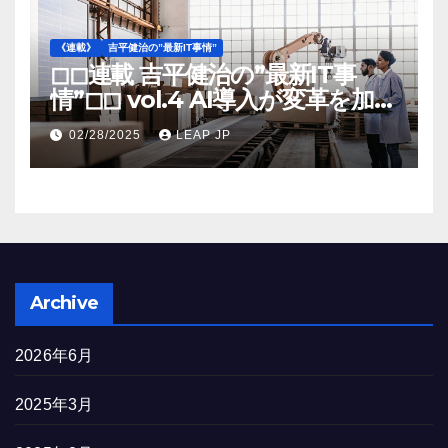
《連載》
吉平健治の”最新IT事情”
◻︎◻︎連載 吉平健治の”最新IT事
情”◻︎◻︎ vol.4 AI導入が変革を加速
する米国製造業の最前線
02/28/2025
LEAP JP
Archive
2026年6月
2025年3月