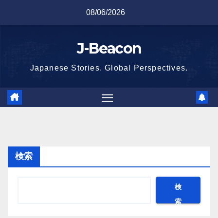
Skip
08/06/2026
to
content
J-Beacon
Japanese Stories. Global Perspectives.
検索
検
索