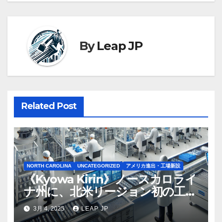
ビ
ゲ
By
Leap JP
ー
シ
ョ
Related Post
ン
NORTH CAROLINA
UNCATEGORIZED
アメリカ進出・工場新設
《Kyowa Kirin》ノースカロライ
ナ州に、北米リージョン初の工場
建設を決定
3月 4, 2025
LEAP JP