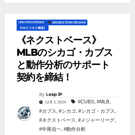
UNCATEGORIZED
MIDWESTERN REGION
《USビジネス潮流》
《ネクストベース》
MLBのシカゴ・カブス
と動作分析のサポート
契約を締結！
By
Leap JP
#CUBS
,
#MLB
,
12月 2, 2024
#カブス
,
#シカゴ
,
#シカゴ・カブス
,
#ネクストベース
,
#メジャーリーグ
,
#中尾信一
,
#動作分析