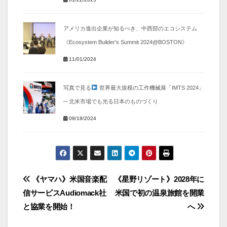
アメリカ進出企業が知るべき、中西部のエコシステム
《Ecosystem Builder’s Summit 2024@BOSTON》
11/01/2024
写真で見る
世界最大規模の工作機械展「IMTS 2024」
─ 北米市場でも光る日本のものづくり
09/18/2024
投
《ヤマハ》米国音楽配
《星野リゾート》2028年に
信サービスAudiomack社
米国で初の温泉旅館を開業
稿
と協業を開始！
へ
ナ