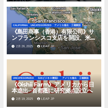
CALIFORNIA
UNCATEGORIZED
アメリカ進出・工場新設
《島田商事（香港）有限公司》サ
ンフランシスコ支店を開設、米国
2拠点で営業体制を強化へ
2月 26, 2025
LEAP JP
UNCATEGORIZED
《USビジネス潮流》
アメリカ進出・工場新設
《Oishii Farm》アメリカから日
本進出─首都圏に研究拠点設立へ
2月 19, 2025
LEAP JP