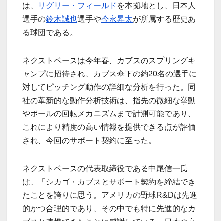
は、
リグリー・フィールド
を本拠地とし、日本人
選手の
鈴木誠也
選手や
今永昇太
が所属する歴史あ
る球団である。
ネクストベースは今年春、カブスのスプリングキ
ャンプに招待され、カブス傘下の約20名の選手に
対してピッチング動作の詳細な分析を行った。同
社の革新的な動作分析技術は、指先の微細な挙動
やボールの回転メカニズムまで計測可能であり、
これにより精度の高い情報を提供できる点が評価
され、今回のサポート契約に至った。
ネクストベースの代表取締役である中尾信一氏
は、「シカゴ・カブスとサポート契約を締結でき
たことを誇りに思う。アメリカの野球R&Dは先進
的かつ合理的であり、その中でも特に先進的なカ