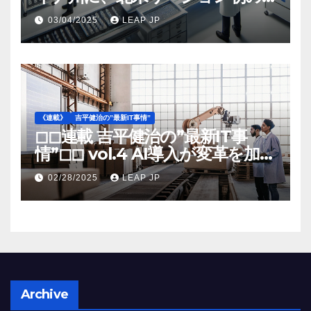
工場建設を決定
03/04/2025
LEAP JP
《連載》
吉平健治の”最新IT事情”
◻︎◻︎連載 吉平健治の”最新IT事
情”◻︎◻︎ vol.4 AI導入が変革を加速
する米国製造業の最前線
02/28/2025
LEAP JP
Archive