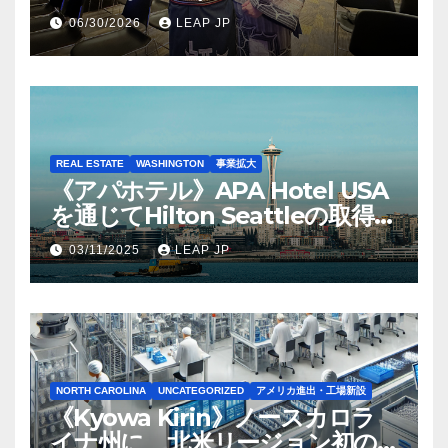
06/30/2026
LEAP JP
REAL ESTATE
WASHINGTON
事業拡大
《アパホテル》APA Hotel USA
を通じてHilton Seattleの取得を
完了
03/11/2025
LEAP JP
NORTH CAROLINA
UNCATEGORIZED
アメリカ進出・工場新設
《Kyowa Kirin》ノースカロラ
イナ州に、北米リージョン初の