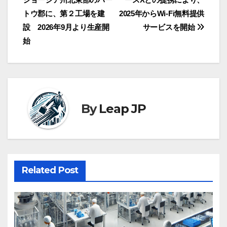
稿
トウ郡に、第２工場を建
2025年からWi-Fi無料提供
ナ
設 2026年9月より生産開
サービスを開始
始
ビ
ゲ
ー
By
Leap JP
シ
ョ
ン
Related Post