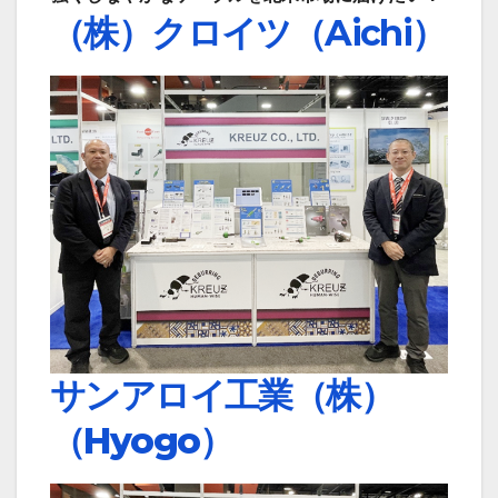
（株
）
クロイツ（
Aichi）
サンアロイ工業（株）
（Hyogo）