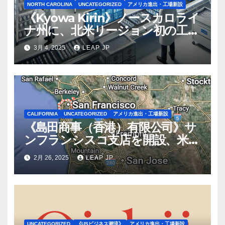
NORTH CAROLINA
UNCATEGORIZED
アメリカ進出・工場新設
《Kyowa Kirin》ノースカロライ
ナ州に、北米リージョン初の工場
建設を決定
3月 4, 2025
LEAP JP
CALIFORNIA
UNCATEGORIZED
アメリカ進出・工場新設
《島田商事（香港）有限公司》サ
ンフランシスコ支店を開設、米国
2拠点で営業体制を強化へ
2月 26, 2025
LEAP JP
UNCATEGORIZED
《USビジネス潮流》
アメリカ進出・工場新設