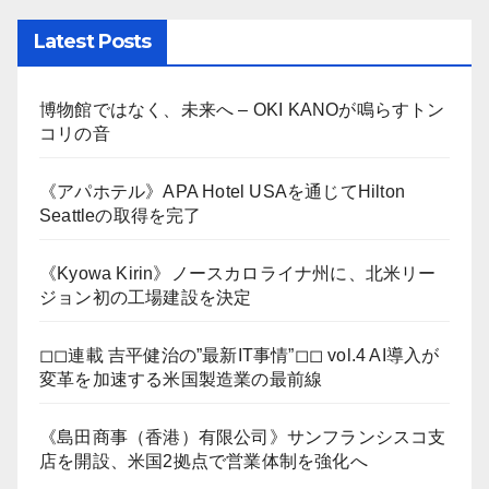
Latest Posts
博物館ではなく、未来へ – OKI KANOが鳴らすトン
コリの音
《アパホテル》APA Hotel USAを通じてHilton
Seattleの取得を完了
《Kyowa Kirin》ノースカロライナ州に、北米リー
ジョン初の工場建設を決定
◻︎◻︎連載 吉平健治の”最新IT事情”◻︎◻︎ vol.4 AI導入が
変革を加速する米国製造業の最前線
《島田商事（香港）有限公司》サンフランシスコ支
店を開設、米国2拠点で営業体制を強化へ