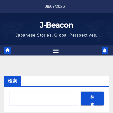
Skip
08/07/2026
to
content
J-Beacon
Japanese Stories. Global Perspectives.
検索
検
索