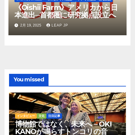
《Oishii Farm》アメリカから日
本進出─首都圏に研究拠点設立へ
2月 19, 2025
LEAP JP
You missed
インタビュー
文化
注目記事
博物館ではなく、未来へ – OKI
KANOが鳴らすトンコリの音