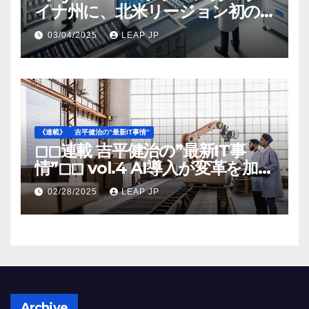
イナ州に、北米リージョン初の
工場建設を決定
03/04/2025
LEAP JP
《連載》
吉平健治の”最新IT事情”
◻︎◻︎連載 吉平健治の”最新IT事
情”◻︎◻︎ vol.4 AI導入が変革を加速
する米国製造業の最前線
02/28/2025
LEAP JP
Archive