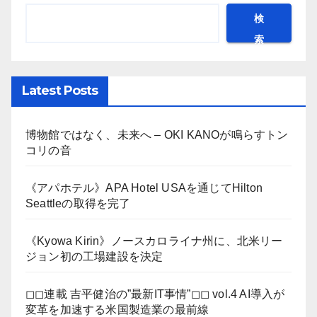
検
索
Latest Posts
博物館ではなく、未来へ – OKI KANOが鳴らすトン
コリの音
《アパホテル》APA Hotel USAを通じてHilton
Seattleの取得を完了
《Kyowa Kirin》ノースカロライナ州に、北米リー
ジョン初の工場建設を決定
◻︎◻︎連載 吉平健治の”最新IT事情”◻︎◻︎ vol.4 AI導入が
変革を加速する米国製造業の最前線