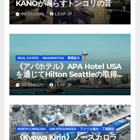
KANOが鳴らすトンコリの音
06/30/2026
LEAP JP
REAL ESTATE
WASHINGTON
事業拡大
《アパホテル》APA Hotel USA
を通じてHilton Seattleの取得を
完了
03/11/2025
LEAP JP
NORTH CAROLINA
UNCATEGORIZED
アメリカ進出・工場新設
《Kyowa Kirin》ノースカロラ