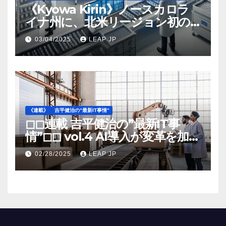
《Kyowa Kirin》ノースカロラ
イナ州に、北米リージョン初の
工場建設を決定
03/04/2025
LEAP JP
《連載》
吉平健治の”最新IT事情”
◻︎◻︎連載 吉平健治の”最新IT事
情”◻︎◻︎ vol.4 AI導入が変革を加速
する米国製造業の最前線
02/28/2025
LEAP JP