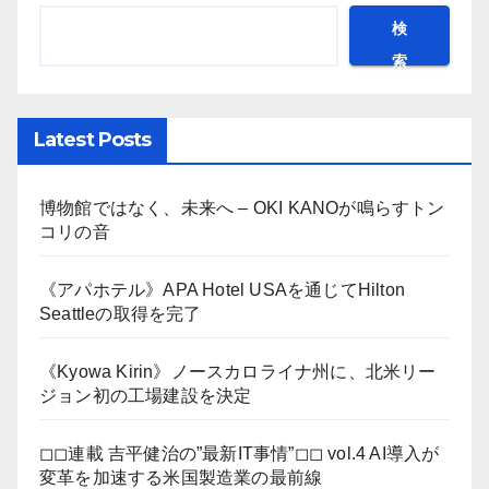
検
索
Latest Posts
博物館ではなく、未来へ – OKI KANOが鳴らすトン
コリの音
《アパホテル》APA Hotel USAを通じてHilton
Seattleの取得を完了
《Kyowa Kirin》ノースカロライナ州に、北米リー
ジョン初の工場建設を決定
◻︎◻︎連載 吉平健治の”最新IT事情”◻︎◻︎ vol.4 AI導入が
変革を加速する米国製造業の最前線