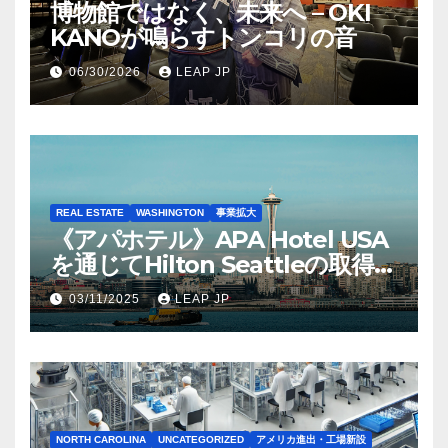
博物館ではなく、未来へ – OKI
KANOが鳴らすトンコリの音
06/30/2026
LEAP JP
REAL ESTATE
WASHINGTON
事業拡大
《アパホテル》APA Hotel USA
を通じてHilton Seattleの取得を
完了
03/11/2025
LEAP JP
NORTH CAROLINA
UNCATEGORIZED
アメリカ進出・工場新設