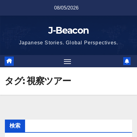
Skip
08/05/2026
to
content
J-Beacon
Japanese Stories. Global Perspectives.
タグ:
視察ツアー
検索