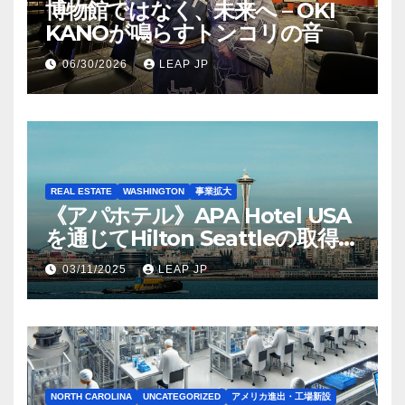
博物館ではなく、未来へ – OKI
KANOが鳴らすトンコリの音
06/30/2026
LEAP JP
REAL ESTATE
WASHINGTON
事業拡大
《アパホテル》APA Hotel USA
を通じてHilton Seattleの取得を
完了
03/11/2025
LEAP JP
NORTH CAROLINA
UNCATEGORIZED
アメリカ進出・工場新設