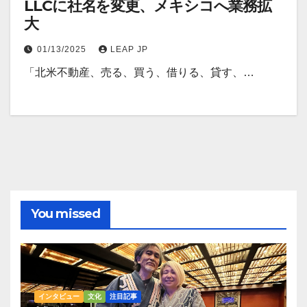
LLCに社名を変更、メキシコへ業務拡
大
01/13/2025
LEAP JP
「北米不動産、売る、買う、借りる、貸す、…
You missed
インタビュー
文化
注目記事