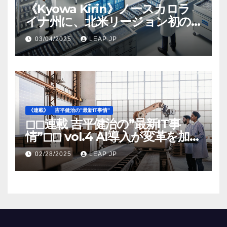
《Kyowa Kirin》ノースカロラ
イナ州に、北米リージョン初の
工場建設を決定
03/04/2025
LEAP JP
《連載》
吉平健治の”最新IT事情”
◻︎◻︎連載 吉平健治の”最新IT事
情”◻︎◻︎ vol.4 AI導入が変革を加速
する米国製造業の最前線
02/28/2025
LEAP JP