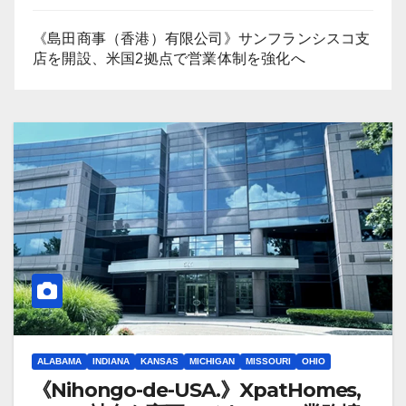
《島田商事（香港）有限公司》サンフランシスコ支
店を開設、米国2拠点で営業体制を強化へ
ALABAMA
INDIANA
KANSAS
MICHIGAN
MISSOURI
OHIO
《Nihongo-de-USA.》XpatHomes,