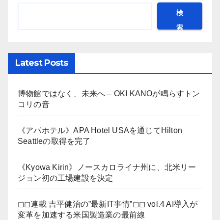
検
索
Latest Posts
博物館ではなく、未来へ – OKI KANOが鳴らすトン
コリの音
《アパホテル》APA Hotel USAを通じてHilton
Seattleの取得を完了
《Kyowa Kirin》ノースカロライナ州に、北米リー
ジョン初の工場建設を決定
◻︎◻︎連載 吉平健治の”最新IT事情”◻︎◻︎ vol.4 AI導入が
変革を加速する米国製造業の最前線