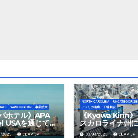
NORTH CAROLINA
UNCATEGORIZE
TATE
WASHINGTON
事業拡大
アメリカ進出・工場新設
パホテル》APA
《Kyowa Kirin
el USAを通じて
スカロライナ州に
ton Seattleの取得
米リージョン初の
1/2025
LEAP JP
03/04/2025
LEAP JP