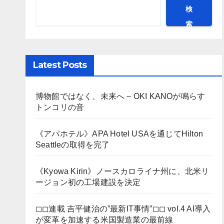
検
索
Latest Posts
博物館ではなく、未来へ – OKI KANOが鳴らす
トンコリの音
《アパホテル》APA Hotel USAを通じてHilton
Seattleの取得を完了
《Kyowa Kirin》ノースカロライナ州に、北米リ
ージョン初の工場建設を決定
◻︎◻︎連載 吉平健治の”最新IT事情”◻︎◻︎ vol.4 AI導入
が変革を加速する米国製造業の最前線