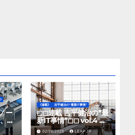
D
《連載》
吉平健治の”最新IT事情”
》ノー
◻︎◻︎連載 吉平健治の”最
、北
新IT事情”◻︎◻︎ vol.4 AI
工場
導入が変革を加速する
02/28/2025
LEAP JP