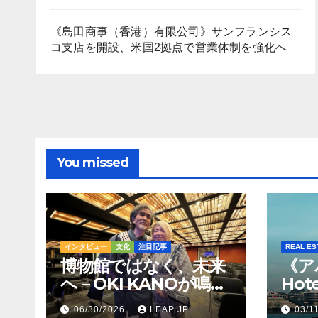
《島田商事（香港）有限公司》サンフランシス
コ支店を開設、米国2拠点で営業体制を強化へ
You missed
インタビュー
文化
注目記事
REAL ES
博物館ではなく、未来
《ア
へ – OKI KANOが鳴ら
Hot
すトンコリの音
Hil
06/30/2026
LEAP JP
03/1