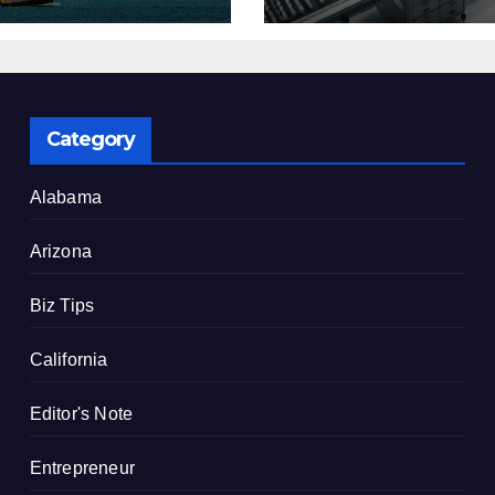
了
建設を決定
Category
Alabama
Arizona
Biz Tips
California
Editor's Note
Entrepreneur