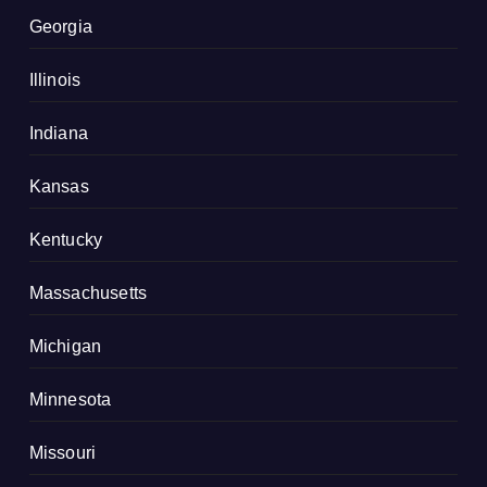
Georgia
Illinois
Indiana
Kansas
Kentucky
Massachusetts
Michigan
Minnesota
Missouri