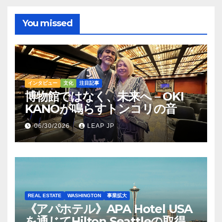
You missed
インタビュー
文化
注目記事
博物館ではなく、未来へ – OKI
KANOが鳴らすトンコリの音
06/30/2026
LEAP JP
REAL ESTATE
WASHINGTON
事業拡大
《アパホテル》APA Hotel USA
を通じてHilton Seattleの取得を