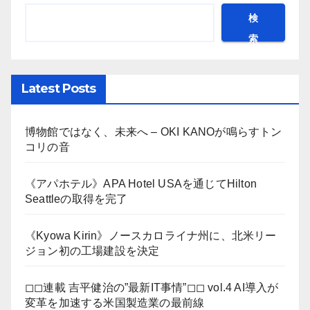
検
索
Latest Posts
博物館ではなく、未来へ – OKI KANOが鳴らすトン
コリの音
《アパホテル》APA Hotel USAを通じてHilton
Seattleの取得を完了
《Kyowa Kirin》ノースカロライナ州に、北米リー
ジョン初の工場建設を決定
◻︎◻︎連載 吉平健治の”最新IT事情”◻︎◻︎ vol.4 AI導入が
変革を加速する米国製造業の最前線