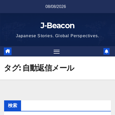
Skip
08/08/2026
to
content
J-Beacon
Japanese Stories. Global Perspectives.
タグ:
自動返信メール
検索