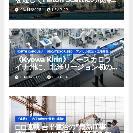
完了
03/11/2025
LEAP JP
NORTH CAROLINA
UNCATEGORIZED
アメリカ進出・工場新設
《Kyowa Kirin》ノースカロラ
イナ州に、北米リージョン初の
工場建設を決定
03/04/2025
LEAP JP
《連載》
吉平健治の”最新IT事情”
◻︎◻︎連載 吉平健治の”最新IT事