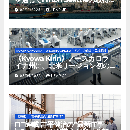
完了
03/11/2025
LEAP JP
NORTH CAROLINA
UNCATEGORIZED
アメリカ進出・工場新設
《Kyowa Kirin》ノースカロラ
イナ州に、北米リージョン初の
工場建設を決定
03/04/2025
LEAP JP
《連載》
吉平健治の”最新IT事情”
◻︎◻︎連載 吉平健治の”最新IT事