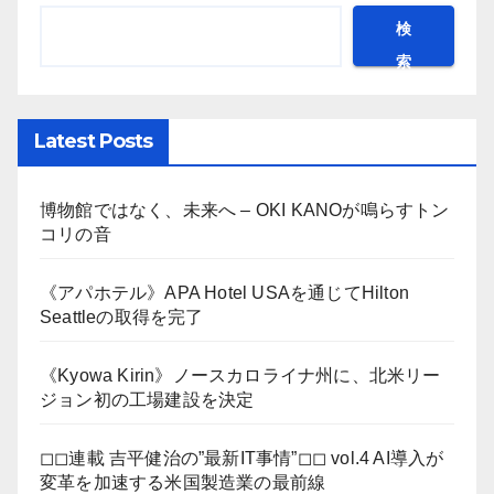
検
索
Latest Posts
博物館ではなく、未来へ – OKI KANOが鳴らすトン
コリの音
《アパホテル》APA Hotel USAを通じてHilton
Seattleの取得を完了
《Kyowa Kirin》ノースカロライナ州に、北米リー
ジョン初の工場建設を決定
◻︎◻︎連載 吉平健治の”最新IT事情”◻︎◻︎ vol.4 AI導入が
変革を加速する米国製造業の最前線