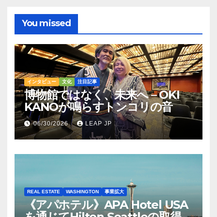
You missed
インタビュー
文化
注目記事
博物館ではなく、未来へ – OKI
KANOが鳴らすトンコリの音
06/30/2026
LEAP JP
REAL ESTATE
WASHINGTON
事業拡大
《アパホテル》APA Hotel USA
を通じてHilton Seattleの取得を