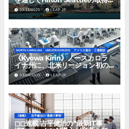
完了
03/11/2025
LEAP JP
NORTH CAROLINA
UNCATEGORIZED
アメリカ進出・工場新設
《Kyowa Kirin》ノースカロラ
イナ州に、北米リージョン初の
工場建設を決定
03/04/2025
LEAP JP
《連載》
吉平健治の”最新IT事情”
◻︎◻︎連載 吉平健治の”最新IT事