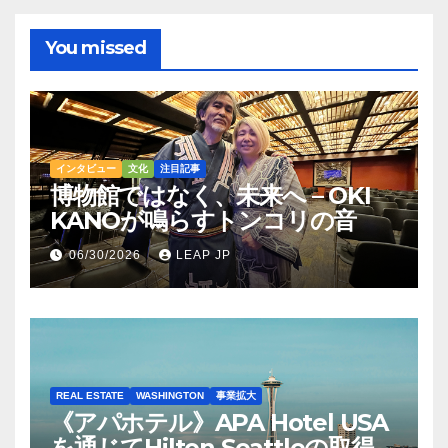
You missed
インタビュー
文化
注目記事
博物館ではなく、未来へ – OKI
KANOが鳴らすトンコリの音
06/30/2026
LEAP JP
REAL ESTATE
WASHINGTON
事業拡大
《アパホテル》APA Hotel USA
を通じてHilton Seattleの取得を