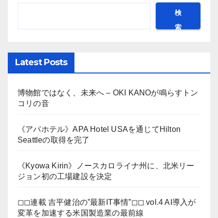
検
索
Latest Posts
博物館ではなく、未来へ – OKI KANOが鳴らすトン
コリの音
《アパホテル》APA Hotel USAを通じてHilton
Seattleの取得を完了
《Kyowa Kirin》ノースカロライナ州に、北米リー
ジョン初の工場建設を決定
◻︎◻︎連載 吉平健治の”最新IT事情”◻︎◻︎ vol.4 AI導入が
変革を加速する米国製造業の最前線