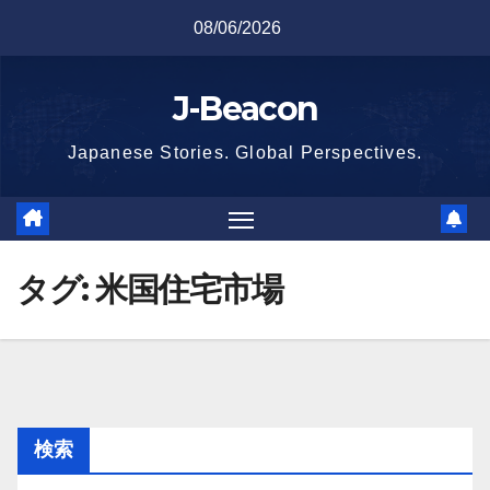
Skip
08/06/2026
to
content
J-Beacon
Japanese Stories. Global Perspectives.
タグ:
米国住宅市場
検索