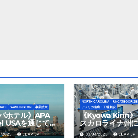
NORTH CAROLINA
UNCATEGORIZE
TATE
WASHINGTON
事業拡大
アメリカ進出・工場新設
パホテル》APA
《Kyowa Kirin
el USAを通じて
スカロライナ州に
ton Seattleの取得
米リージョン初の
1/2025
LEAP JP
03/04/2025
LEAP JP