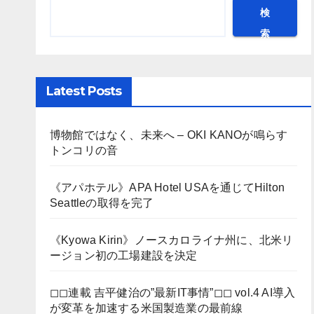
検
索
Latest Posts
博物館ではなく、未来へ – OKI KANOが鳴らす
トンコリの音
《アパホテル》APA Hotel USAを通じてHilton
Seattleの取得を完了
《Kyowa Kirin》ノースカロライナ州に、北米リ
ージョン初の工場建設を決定
◻︎◻︎連載 吉平健治の”最新IT事情”◻︎◻︎ vol.4 AI導入
が変革を加速する米国製造業の最前線