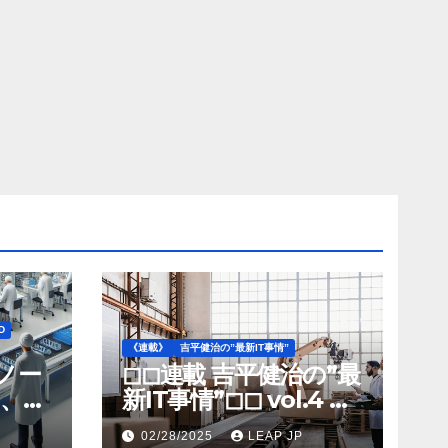
D
《連載》
吉平健治の”最新IT事情”
》ノー
◻︎◻︎連載 吉平健治の”最
、北
新IT事情”◻︎◻︎ vol.4 AI
工場
導入が変革を加速する
02/28/2025
LEAP JP