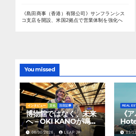
《島田商事（香港）有限公司》サンフランシス
コ支店を開設、米国2拠点で営業体制を強化へ
You missed
インタビュー
文化
注目記事
REAL ES
博物館ではなく、未来
《ア
へ – OKI KANOが鳴ら
Hot
すトンコリの音
Hil
06/30/2026
LEAP JP
03/1