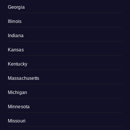
Georgia
Illinois
Indiana
Kansas
Kentucky
Massachusetts
Michigan
Minnesota
Missouri