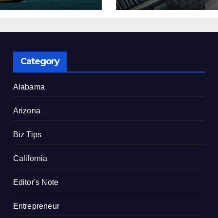
了
建設を決定
Category
Alabama
Arizona
Biz Tips
California
Editor's Note
Entrepreneur