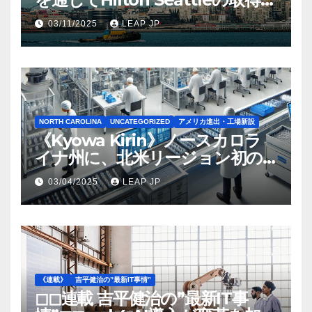
完了
03/11/2025
LEAP JP
NORTH CAROLINA
UNCATEGORIZED
アメリカ進出・工場新設
《Kyowa Kirin》ノースカロラ
イナ州に、北米リージョン初の
工場建設を決定
03/04/2025
LEAP JP
《連載》
吉平健治の”最新IT事情”
◻︎◻︎連載 吉平健治の”最新IT事