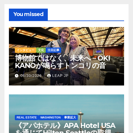
You missed
インタビュー
文化
注目記事
博物館ではなく、未来へ – OKI
KANOが鳴らすトンコリの音
06/30/2026
LEAP JP
REAL ESTATE
WASHINGTON
事業拡大
《アパホテル》APA Hotel USA
を通じてHilton Seattleの取得を