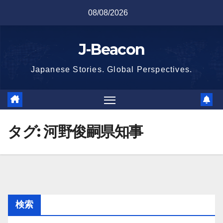
Skip
08/08/2026
to
content
J-Beacon
Japanese Stories. Global Perspectives.
タグ:
河野俊嗣県知事
検索