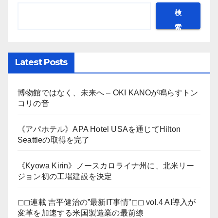
検
索
Latest Posts
博物館ではなく、未来へ – OKI KANOが鳴らすトン
コリの音
《アパホテル》APA Hotel USAを通じてHilton
Seattleの取得を完了
《Kyowa Kirin》ノースカロライナ州に、北米リー
ジョン初の工場建設を決定
◻︎◻︎連載 吉平健治の”最新IT事情”◻︎◻︎ vol.4 AI導入が
変革を加速する米国製造業の最前線