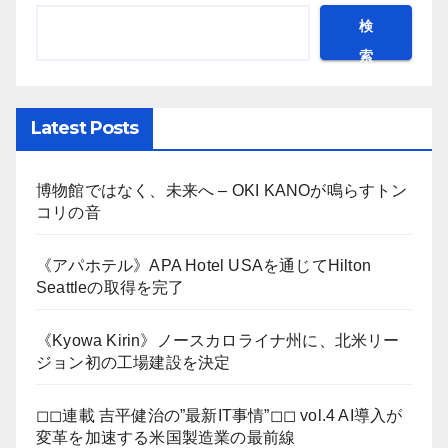
検
索
Latest Posts
博物館ではなく、未来へ – OKI KANOが鳴らすトン
コリの音
《アパホテル》APA Hotel USAを通じてHilton
Seattleの取得を完了
《Kyowa Kirin》ノースカロライナ州に、北米リー
ジョン初の工場建設を決定
◻︎◻︎連載 吉平健治の”最新IT事情”◻︎◻︎ vol.4 AI導入が
変革を加速する米国製造業の最前線