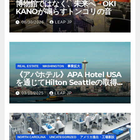
博物館ではなく、未来へ – OKI
KANOが鳴らすトンコリの音
06/30/2026
LEAP JP
REAL ESTATE
WASHINGTON
事業拡大
《アパホテル》APA Hotel USA
を通じてHilton Seattleの取得を
完了
03/11/2025
LEAP JP
NORTH CAROLINA
UNCATEGORIZED
アメリカ進出・工場新設