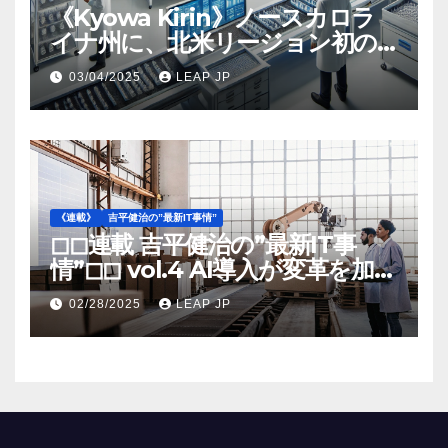
《Kyowa Kirin》ノースカロラ
イナ州に、北米リージョン初の
工場建設を決定
03/04/2025
LEAP JP
《連載》
吉平健治の”最新IT事情”
◻︎◻︎連載 吉平健治の”最新IT事
情”◻︎◻︎ vol.4 AI導入が変革を加速
する米国製造業の最前線
02/28/2025
LEAP JP