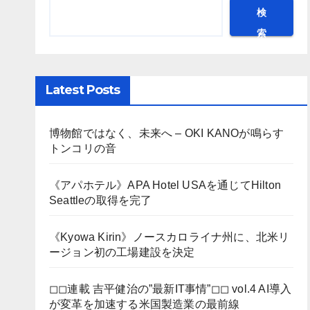
検
索
Latest Posts
博物館ではなく、未来へ – OKI KANOが鳴らす
トンコリの音
《アパホテル》APA Hotel USAを通じてHilton
Seattleの取得を完了
《Kyowa Kirin》ノースカロライナ州に、北米リ
ージョン初の工場建設を決定
◻︎◻︎連載 吉平健治の”最新IT事情”◻︎◻︎ vol.4 AI導入
が変革を加速する米国製造業の最前線