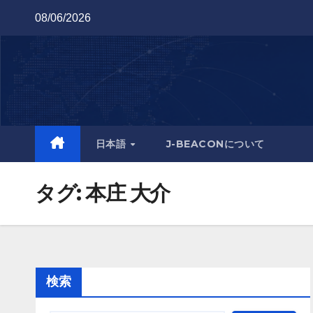
Skip
08/06/2026
to
content
日本語
J-BEACONについて
タグ:
本庄 大介
検索