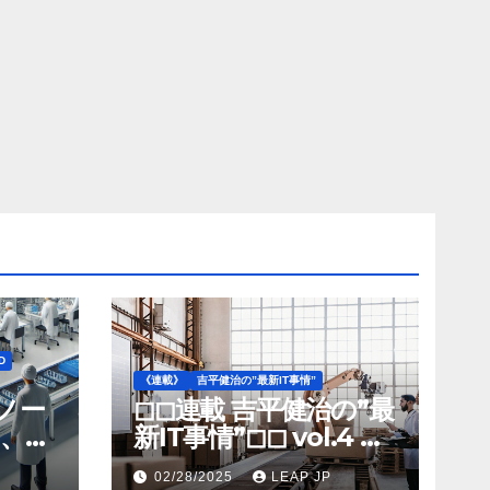
D
《連載》
吉平健治の”最新IT事情”
》ノー
◻︎◻︎連載 吉平健治の”最
、北
新IT事情”◻︎◻︎ vol.4 AI
工場
導入が変革を加速する
02/28/2025
LEAP JP