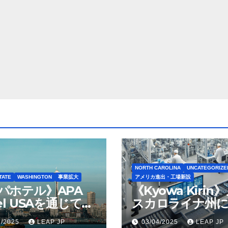
NORTH CAROLINA
UNCATEGORIZE
TATE
WASHINGTON
事業拡大
アメリカ進出・工場新設
パホテル》APA
《Kyowa Kirin
el USAを通じて
スカロライナ州に
ton Seattleの取得
米リージョン初の
1/2025
LEAP JP
03/04/2025
LEAP JP