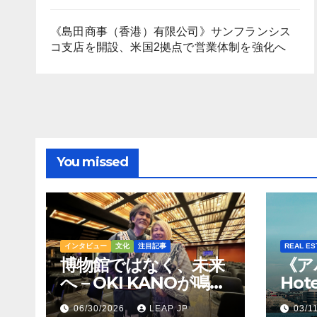
《島田商事（香港）有限公司》サンフランシス
コ支店を開設、米国2拠点で営業体制を強化へ
You missed
インタビュー
文化
注目記事
REAL ES
博物館ではなく、未来
《ア
へ – OKI KANOが鳴ら
Hot
すトンコリの音
Hil
06/30/2026
LEAP JP
03/1