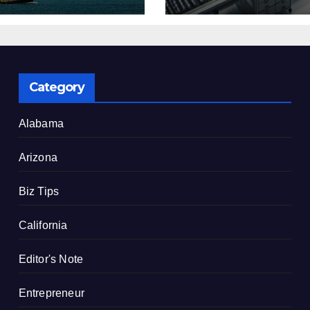
了
建設を決定
Category
Alabama
Arizona
Biz Tips
California
Editor's Note
Entrepreneur