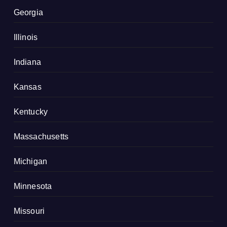
Georgia
Illinois
Indiana
Kansas
Kentucky
Massachusetts
Michigan
Minnesota
Missouri