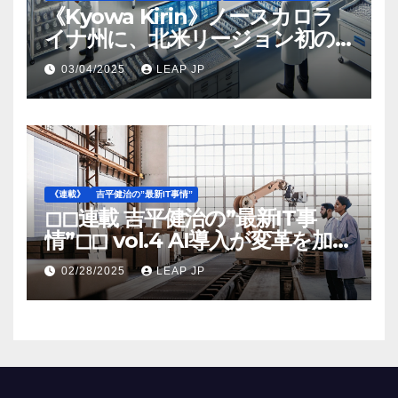
《Kyowa Kirin》ノースカロラ
イナ州に、北米リージョン初の
工場建設を決定
03/04/2025
LEAP JP
《連載》
吉平健治の”最新IT事情”
◻︎◻︎連載 吉平健治の”最新IT事
情”◻︎◻︎ vol.4 AI導入が変革を加速
する米国製造業の最前線
02/28/2025
LEAP JP