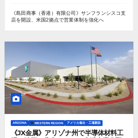
《島田商事（香港）有限公司》サンフランシスコ支
店を開設、米国2拠点で営業体制を強化へ
ARIZONA
アメリカ進出・工場新設
WESTERN REGION
《JX金属》アリゾナ州で半導体材料工