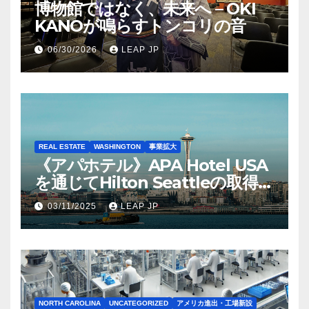
博物館ではなく、未来へ – OKI
KANOが鳴らすトンコリの音
06/30/2026
LEAP JP
REAL ESTATE
WASHINGTON
事業拡大
《アパホテル》APA Hotel USA
を通じてHilton Seattleの取得を
完了
03/11/2025
LEAP JP
NORTH CAROLINA
UNCATEGORIZED
アメリカ進出・工場新設