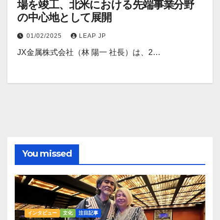
場を竣工、北米における先端事業分野
の中心地として展開
01/02/2025
LEAP JP
JX金属株式会社（林 陽一 社長）は、2…
You missed
インタビュー
文化
注目記事