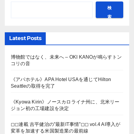
検
索
Latest Posts
博物館ではなく、未来へ – OKI KANOが鳴らすトン
コリの音
《アパホテル》APA Hotel USAを通じてHilton
Seattleの取得を完了
《Kyowa Kirin》ノースカロライナ州に、北米リー
ジョン初の工場建設を決定
◻︎◻︎連載 吉平健治の”最新IT事情”◻︎◻︎ vol.4 AI導入が
変革を加速する米国製造業の最前線