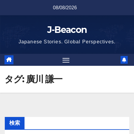
Skip
08/08/2026
to
content
J-Beacon
Japanese Stories. Global Perspectives.
タグ:
廣川 謙一
検索