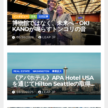
インタビュー
文化
注目記事
博物館ではなく、未来へ – OKI
KANOが鳴らすトンコリの音
06/30/2026
LEAP JP
REAL ESTATE
WASHINGTON
事業拡大
《アパホテル》APA Hotel USA
を通じてHilton Seattleの取得を
完了
03/11/2025
LEAP JP