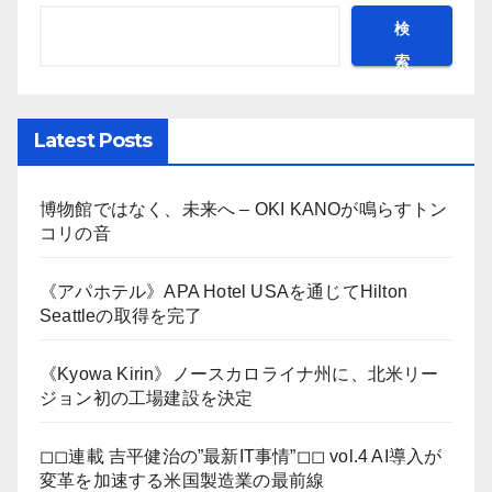
検
索
Latest Posts
博物館ではなく、未来へ – OKI KANOが鳴らすトン
コリの音
《アパホテル》APA Hotel USAを通じてHilton
Seattleの取得を完了
《Kyowa Kirin》ノースカロライナ州に、北米リー
ジョン初の工場建設を決定
◻︎◻︎連載 吉平健治の”最新IT事情”◻︎◻︎ vol.4 AI導入が
変革を加速する米国製造業の最前線