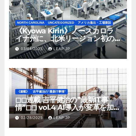
NORTH CAROLINA
UNCATEGORIZED
アメリカ進出・工場新設
《Kyowa Kirin》ノースカロラ
イナ州に、北米リージョン初の
工場建設を決定
03/04/2025
LEAP JP
《連載》
吉平健治の”最新IT事情”
◻︎◻︎連載 吉平健治の”最新IT事
情”◻︎◻︎ vol.4 AI導入が変革を加速
する米国製造業の最前線
02/28/2025
LEAP JP