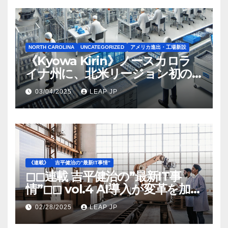
NORTH CAROLINA
UNCATEGORIZED
アメリカ進出・工場新設
《Kyowa Kirin》ノースカロラ
イナ州に、北米リージョン初の
工場建設を決定
03/04/2025
LEAP JP
《連載》
吉平健治の”最新IT事情”
◻︎◻︎連載 吉平健治の”最新IT事
情”◻︎◻︎ vol.4 AI導入が変革を加速
する米国製造業の最前線
02/28/2025
LEAP JP