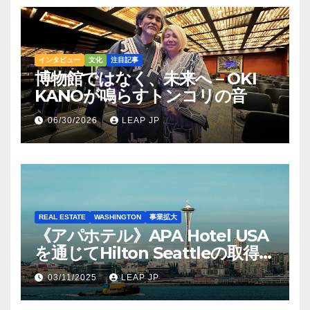
インタビュー
文化
注目記事
博物館ではなく、未来へ – OKI
KANOが鳴らすトンコリの音
06/30/2026
LEAP JP
REAL ESTATE
WASHINGTON
事業拡大
《アパホテル》APA Hotel USA
を通じてHilton Seattleの取得を
完了
03/11/2025
LEAP JP