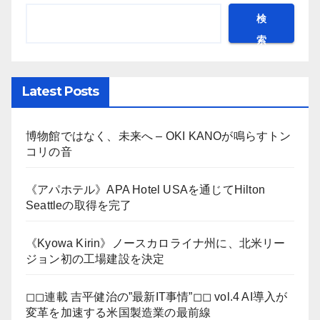
検
索
Latest Posts
博物館ではなく、未来へ – OKI KANOが鳴らすトン
コリの音
《アパホテル》APA Hotel USAを通じてHilton
Seattleの取得を完了
《Kyowa Kirin》ノースカロライナ州に、北米リー
ジョン初の工場建設を決定
◻︎◻︎連載 吉平健治の”最新IT事情”◻︎◻︎ vol.4 AI導入が
変革を加速する米国製造業の最前線