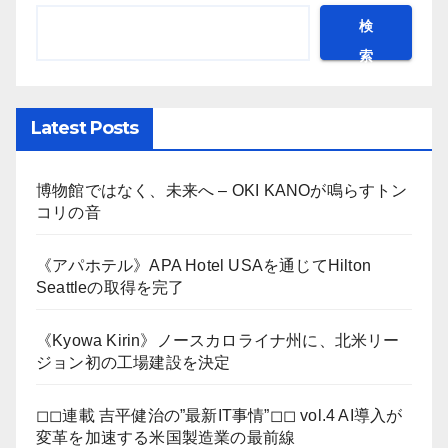
検
索
Latest Posts
博物館ではなく、未来へ – OKI KANOが鳴らすトン
コリの音
《アパホテル》APA Hotel USAを通じてHilton
Seattleの取得を完了
《Kyowa Kirin》ノースカロライナ州に、北米リー
ジョン初の工場建設を決定
◻︎◻︎連載 吉平健治の”最新IT事情”◻︎◻︎ vol.4 AI導入が
変革を加速する米国製造業の最前線