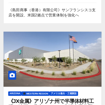
《島田商事（香港）有限公司》サンフランシスコ支
店を開設、米国2拠点で営業体制を強化へ
ARIZONA
アメリカ進出・工場新設
WESTERN REGION
《JX金属》アリゾナ州で半導体材料工