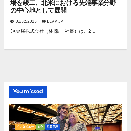
場を竣工、北米における先端事業分野
の中心地として展開
01/02/2025
LEAP JP
JX金属株式会社（林 陽一 社長）は、2…
You missed
インタビュー
文化
注目記事