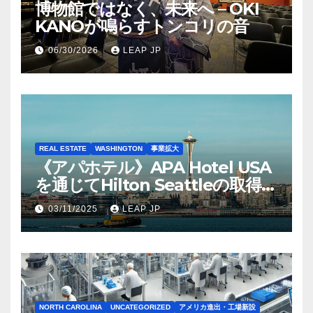
博物館ではなく、未来へ – OKI
KANOが鳴らすトンコリの音
06/30/2026
LEAP JP
REAL ESTATE
WASHINGTON
事業拡大
《アパホテル》APA Hotel USA
を通じてHilton Seattleの取得を
完了
03/11/2025
LEAP JP
NORTH CAROLINA
UNCATEGORIZED
アメリカ進出・工場新設