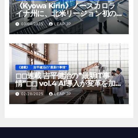
《Kyowa Kirin》ノースカロラ
イナ州に、北米リージョン初の
工場建設を決定
03/04/2025
LEAP JP
《連載》
吉平健治の”最新IT事情”
◻︎◻︎連載 吉平健治の”最新IT事
情”◻︎◻︎ vol.4 AI導入が変革を加速
する米国製造業の最前線
02/28/2025
LEAP JP