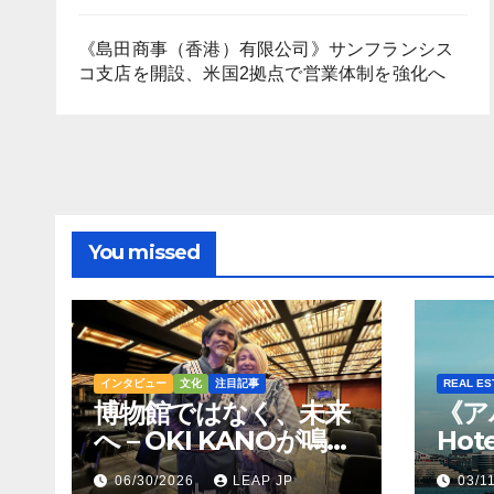
《島田商事（香港）有限公司》サンフランシス
コ支店を開設、米国2拠点で営業体制を強化へ
You missed
インタビュー
文化
注目記事
REAL ES
博物館ではなく、未来
《ア
へ – OKI KANOが鳴ら
Hot
すトンコリの音
Hil
06/30/2026
LEAP JP
03/1