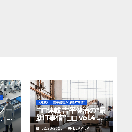
D
《連載》
吉平健治の”最新IT事情”
》ノー
◻︎◻︎連載 吉平健治の”最
、北
新IT事情”◻︎◻︎ vol.4 AI
工場
導入が変革を加速する
02/28/2025
LEAP JP