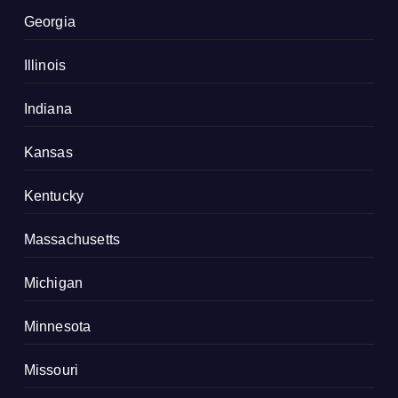
Georgia
Illinois
Indiana
Kansas
Kentucky
Massachusetts
Michigan
Minnesota
Missouri