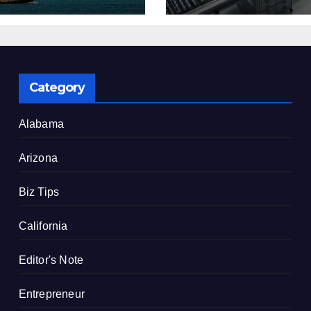
了
建設を決定
Category
Alabama
Arizona
Biz Tips
California
Editor's Note
Entrepreneur