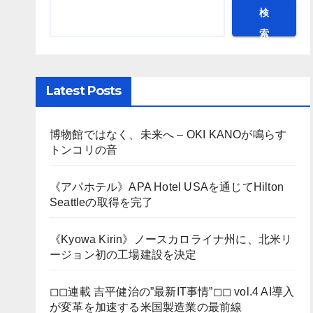
検
索
Latest Posts
博物館ではなく、未来へ – OKI KANOが鳴らす
トンコリの音
《アパホテル》APA Hotel USAを通じてHilton
Seattleの取得を完了
《Kyowa Kirin》ノースカロライナ州に、北米リ
ージョン初の工場建設を決定
◻︎◻︎連載 吉平健治の”最新IT事情”◻︎◻︎ vol.4 AI導入
が変革を加速する米国製造業の最前線