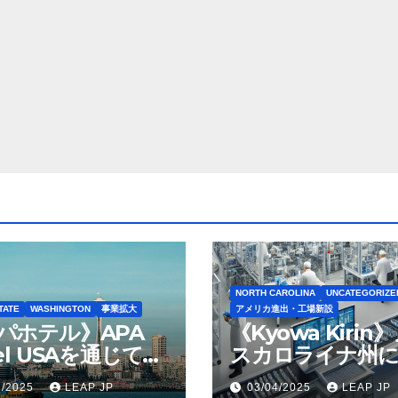
NORTH CAROLINA
UNCATEGORIZE
TATE
WASHINGTON
事業拡大
アメリカ進出・工場新設
パホテル》APA
《Kyowa Kirin
el USAを通じて
スカロライナ州に
ton Seattleの取得
米リージョン初の
1/2025
LEAP JP
03/04/2025
LEAP JP