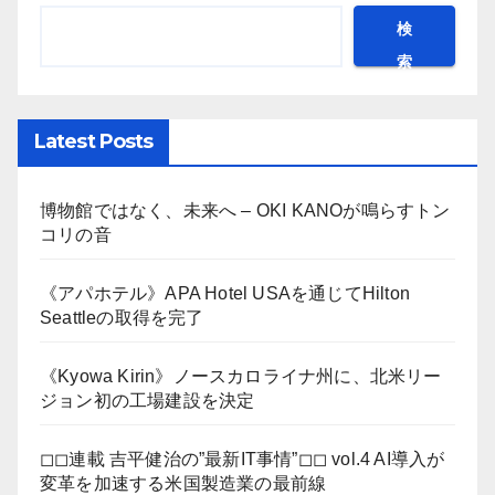
検
索
Latest Posts
博物館ではなく、未来へ – OKI KANOが鳴らすトン
コリの音
《アパホテル》APA Hotel USAを通じてHilton
Seattleの取得を完了
《Kyowa Kirin》ノースカロライナ州に、北米リー
ジョン初の工場建設を決定
◻︎◻︎連載 吉平健治の”最新IT事情”◻︎◻︎ vol.4 AI導入が
変革を加速する米国製造業の最前線