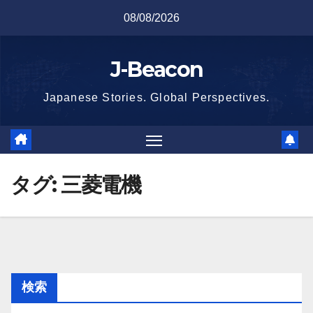
Skip
08/08/2026
to
content
J-Beacon
Japanese Stories. Global Perspectives.
タグ:
三菱電機
検索