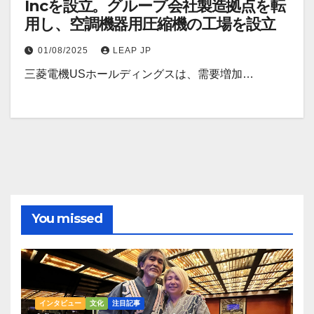
Incを設立。グループ会社製造拠点を転
用し、空調機器用圧縮機の工場を設立
01/08/2025
LEAP JP
三菱電機USホールディングスは、需要増加…
You missed
インタビュー
文化
注目記事