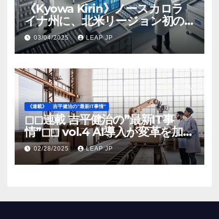
《Kyowa Kirin》ノースカロラ
イナ州に、北米リージョン初の
工場建設を決定
03/04/2025
LEAP JP
《連載》
吉平健治の”最新IT事情”
◻︎◻︎連載 吉平健治の”最新IT事
情”◻︎◻︎ vol.4 AI導入が変革を加速
する米国製造業の最前線
02/28/2025
LEAP JP