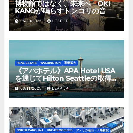
博物館ではなく、未来へ – OKI
KANOが鳴らすトンコリの音
06/30/2026
LEAP JP
REAL ESTATE
WASHINGTON
事業拡大
《アパホテル》APA Hotel USA
を通じてHilton Seattleの取得を
完了
03/11/2025
LEAP JP
NORTH CAROLINA
UNCATEGORIZED
アメリカ進出・工場新設