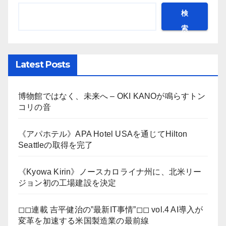
検
索
Latest Posts
博物館ではなく、未来へ – OKI KANOが鳴らすトン
コリの音
《アパホテル》APA Hotel USAを通じてHilton
Seattleの取得を完了
《Kyowa Kirin》ノースカロライナ州に、北米リー
ジョン初の工場建設を決定
◻︎◻︎連載 吉平健治の”最新IT事情”◻︎◻︎ vol.4 AI導入が
変革を加速する米国製造業の最前線