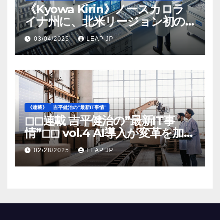
《Kyowa Kirin》ノースカロラ
イナ州に、北米リージョン初の
工場建設を決定
03/04/2025
LEAP JP
《連載》
吉平健治の”最新IT事情”
◻︎◻︎連載 吉平健治の”最新IT事
情”◻︎◻︎ vol.4 AI導入が変革を加速
する米国製造業の最前線
02/28/2025
LEAP JP