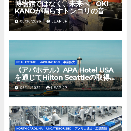
博物館ではなく、未来へ – OKI
KANOが鳴らすトンコリの音
06/30/2026
LEAP JP
REAL ESTATE
WASHINGTON
事業拡大
《アパホテル》APA Hotel USA
を通じてHilton Seattleの取得を
完了
03/11/2025
LEAP JP
NORTH CAROLINA
UNCATEGORIZED
アメリカ進出・工場新設