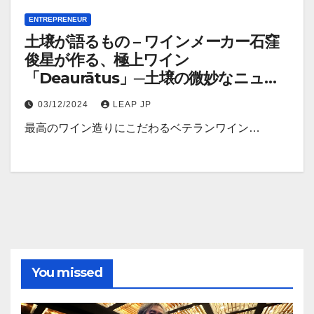
ENTREPRENEUR
土壌が語るもの – ワインメーカー石窪
俊星が作る、極上ワイン
「Deaurātus」─土壌の微妙なニュア
ンスを表現
03/12/2024
LEAP JP
最高のワイン造りにこだわるベテランワイン…
You missed