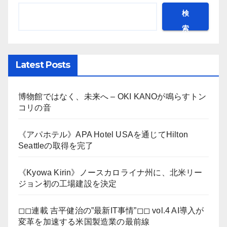
検
索
Latest Posts
博物館ではなく、未来へ – OKI KANOが鳴らすトン
コリの音
《アパホテル》APA Hotel USAを通じてHilton
Seattleの取得を完了
《Kyowa Kirin》ノースカロライナ州に、北米リー
ジョン初の工場建設を決定
◻︎◻︎連載 吉平健治の”最新IT事情”◻︎◻︎ vol.4 AI導入が
変革を加速する米国製造業の最前線