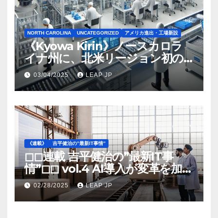
NORTH CAROLINA
UNCATEGORIZED
アメリカ進出・工場新設
《Kyowa Kirin》ノースカロラ
イナ州に、北米リージョン初の
工場建設を決定
03/04/2025
LEAP JP
《連載》
吉平健治の”最新IT事情”
◻︎◻︎連載 吉平健治の”最新IT事
情”◻︎◻︎ vol.4 AI導入が変革を加速
する米国製造業の最前線
02/28/2025
LEAP JP