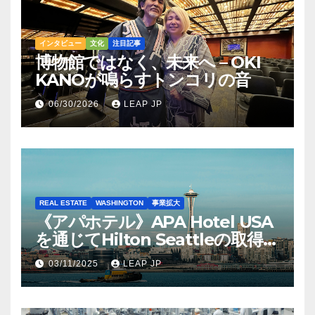
インタビュー
文化
注目記事
博物館ではなく、未来へ – OKI
KANOが鳴らすトンコリの音
06/30/2026
LEAP JP
REAL ESTATE
WASHINGTON
事業拡大
《アパホテル》APA Hotel USA
を通じてHilton Seattleの取得を
完了
03/11/2025
LEAP JP