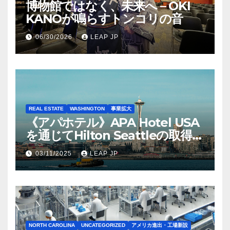
博物館ではなく、未来へ – OKI
KANOが鳴らすトンコリの音
06/30/2026
LEAP JP
REAL ESTATE
WASHINGTON
事業拡大
《アパホテル》APA Hotel USA
を通じてHilton Seattleの取得を
完了
03/11/2025
LEAP JP
NORTH CAROLINA
UNCATEGORIZED
アメリカ進出・工場新設