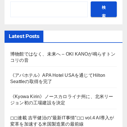
検
索
Latest Posts
博物館ではなく、未来へ – OKI KANOが鳴らすトン
コリの音
《アパホテル》APA Hotel USAを通じてHilton
Seattleの取得を完了
《Kyowa Kirin》ノースカロライナ州に、北米リー
ジョン初の工場建設を決定
◻︎◻︎連載 吉平健治の”最新IT事情”◻︎◻︎ vol.4 AI導入が
変革を加速する米国製造業の最前線