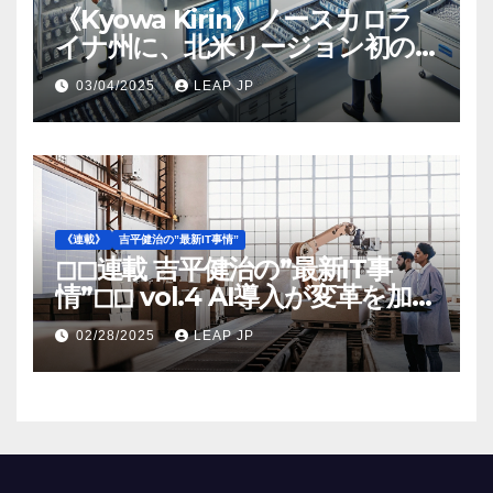
《Kyowa Kirin》ノースカロラ
イナ州に、北米リージョン初の
工場建設を決定
03/04/2025
LEAP JP
《連載》
吉平健治の”最新IT事情”
◻︎◻︎連載 吉平健治の”最新IT事
情”◻︎◻︎ vol.4 AI導入が変革を加速
する米国製造業の最前線
02/28/2025
LEAP JP