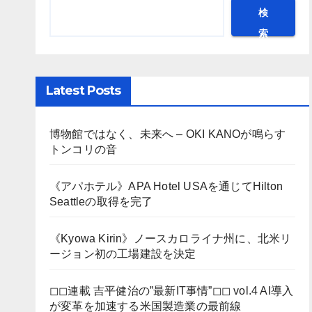
検
索
Latest Posts
博物館ではなく、未来へ – OKI KANOが鳴らす
トンコリの音
《アパホテル》APA Hotel USAを通じてHilton
Seattleの取得を完了
《Kyowa Kirin》ノースカロライナ州に、北米リ
ージョン初の工場建設を決定
◻︎◻︎連載 吉平健治の”最新IT事情”◻︎◻︎ vol.4 AI導入
が変革を加速する米国製造業の最前線