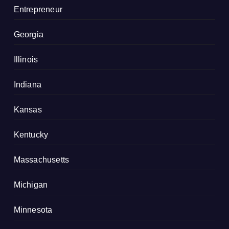
Entrepreneur
Georgia
Illinois
Indiana
Kansas
Kentucky
Massachusetts
Michigan
Minnesota