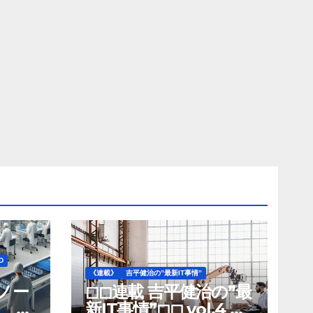
D
《連載》
吉平健治の”最新IT事情”
》ノー
◻︎◻︎連載 吉平健治の”最
、北
新IT事情”◻︎◻︎ vol.4 AI