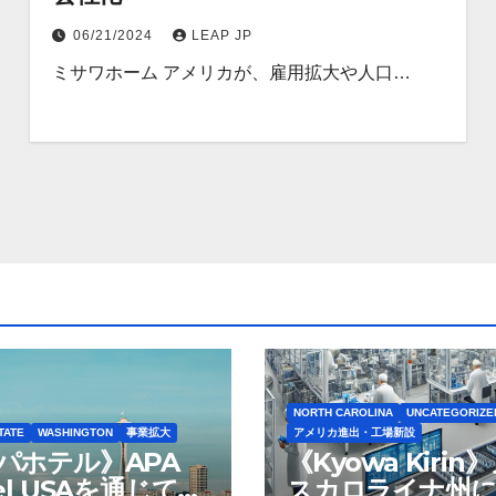
06/21/2024
LEAP JP
ミサワホーム アメリカが、雇用拡大や人口…
NORTH CAROLINA
UNCATEGORIZE
TATE
WASHINGTON
事業拡大
アメリカ進出・工場新設
パホテル》APA
《Kyowa Kirin
el USAを通じて
スカロライナ州に