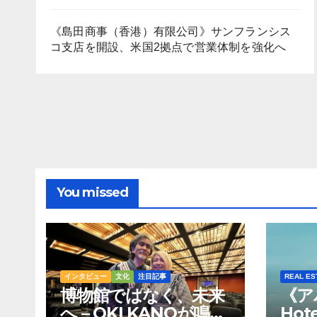
《島田商事（香港）有限公司》サンフランシス
コ支店を開設、米国2拠点で営業体制を強化へ
You missed
インタビュー
文化
注目記事
REAL ES
博物館ではなく、未来
《ア
へ – OKI KANOが鳴ら
Hot