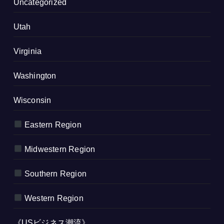
Uncategorized
Utah
Virginia
Washington
Wisconsin
Eastern Region
Midwestern Region
Southern Region
Western Region
《USビジネス潮流》