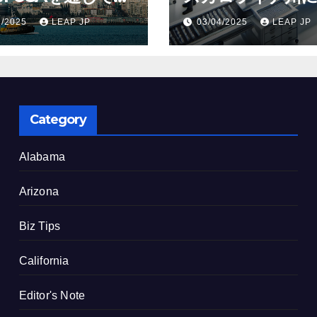
ton Seattleの取得
米リージョン初の
1/2025
LEAP JP
03/04/2025
LEAP JP
了
建設を決定
Category
Alabama
Arizona
Biz Tips
California
Editor's Note