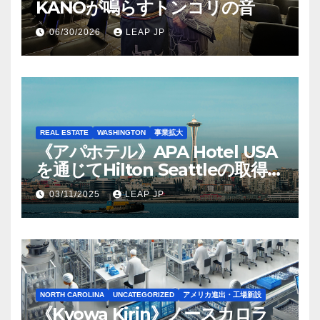
KANOが鳴らすトンコリの音
06/30/2026
LEAP JP
REAL ESTATE
WASHINGTON
事業拡大
《アパホテル》APA Hotel USA
を通じてHilton Seattleの取得を
完了
03/11/2025
LEAP JP
NORTH CAROLINA
UNCATEGORIZED
アメリカ進出・工場新設
《Kyowa Kirin》ノースカロラ