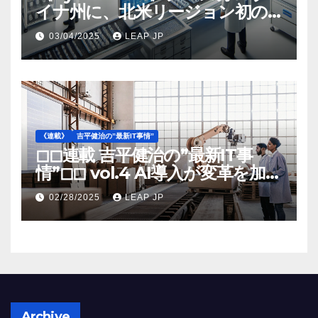
イナ州に、北米リージョン初の
工場建設を決定
03/04/2025
LEAP JP
《連載》
吉平健治の”最新IT事情”
◻︎◻︎連載 吉平健治の”最新IT事
情”◻︎◻︎ vol.4 AI導入が変革を加速
する米国製造業の最前線
02/28/2025
LEAP JP
Archive