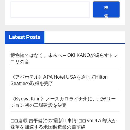
検
索
Latest Posts
博物館ではなく、未来へ – OKI KANOが鳴らすトン
コリの音
《アパホテル》APA Hotel USAを通じてHilton
Seattleの取得を完了
《Kyowa Kirin》ノースカロライナ州に、北米リー
ジョン初の工場建設を決定
◻︎◻︎連載 吉平健治の”最新IT事情”◻︎◻︎ vol.4 AI導入が
変革を加速する米国製造業の最前線