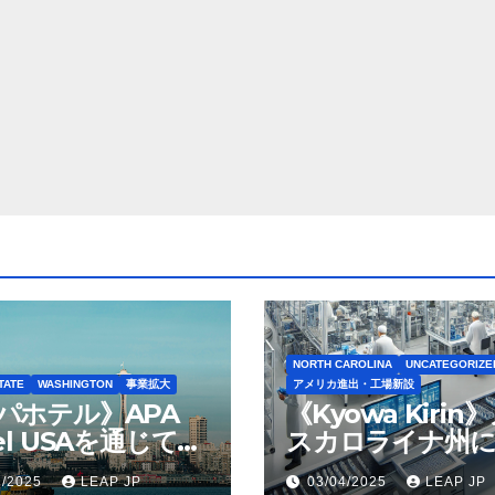
NORTH CAROLINA
UNCATEGORIZE
TATE
WASHINGTON
事業拡大
アメリカ進出・工場新設
パホテル》APA
《Kyowa Kirin
el USAを通じて
スカロライナ州に
ton Seattleの取得
米リージョン初の
1/2025
LEAP JP
03/04/2025
LEAP JP