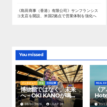
《島田商事（香港）有限公司》サンフランシス
コ支店を開設、米国2拠点で営業体制を強化へ
You missed
インタビュー
文化
注目記事
REAL ES
博物館ではなく、未来
《ア
へ – OKI KANOが鳴ら
Hot
すトンコリの音
Hil
06/30/2026
LEAP JP
03/1