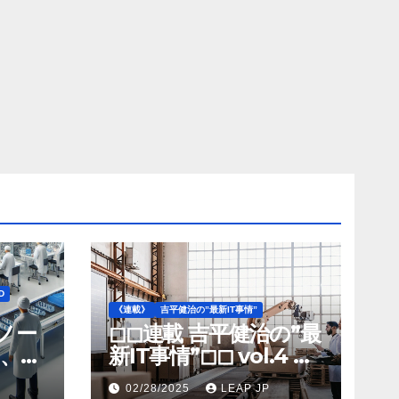
D
《連載》
吉平健治の”最新IT事情”
》ノー
◻︎◻︎連載 吉平健治の”最
、北
新IT事情”◻︎◻︎ vol.4 AI
工場
導入が変革を加速する
02/28/2025
LEAP JP