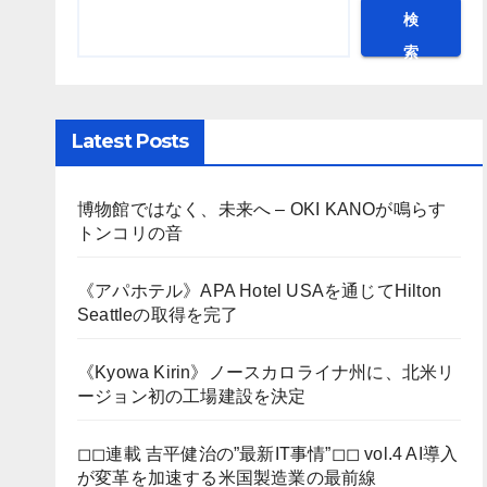
検
索
Latest Posts
博物館ではなく、未来へ – OKI KANOが鳴らす
トンコリの音
《アパホテル》APA Hotel USAを通じてHilton
Seattleの取得を完了
《Kyowa Kirin》ノースカロライナ州に、北米リ
ージョン初の工場建設を決定
◻︎◻︎連載 吉平健治の”最新IT事情”◻︎◻︎ vol.4 AI導入
が変革を加速する米国製造業の最前線