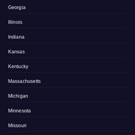
Georgia
Illinois
Indiana
Kansas
Kentucky
Massachusetts
Michigan
Minnesota
Missouri