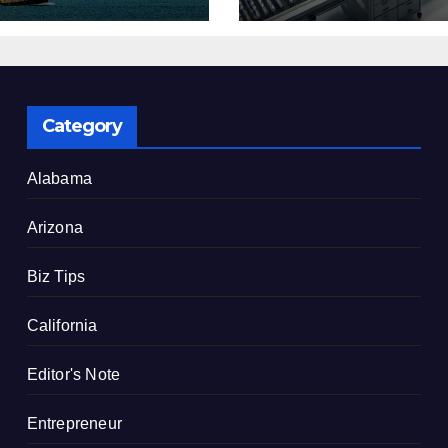
了
建設を決定
Category
Alabama
Arizona
Biz Tips
California
Editor's Note
Entrepreneur