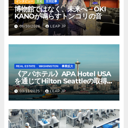
インタビュー
文化
注目記事
博物館ではなく、未来へ – OKI
KANOが鳴らすトンコリの音
06/30/2026
LEAP JP
REAL ESTATE
WASHINGTON
事業拡大
《アパホテル》APA Hotel USA
を通じてHilton Seattleの取得を
完了
03/11/2025
LEAP JP