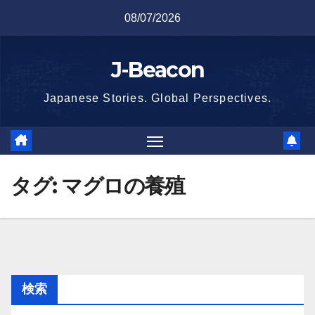
Skip
08/07/2026
to
content
J-Beacon
Japanese Stories. Global Perspectives.
タグ:
マグロの養殖
検索