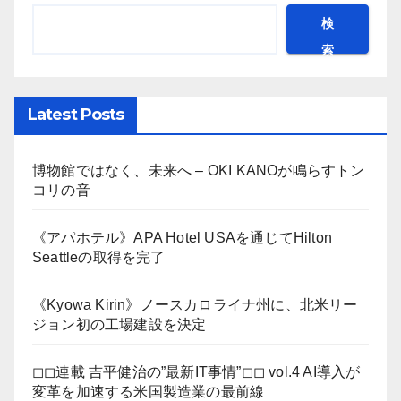
検
索
Latest Posts
博物館ではなく、未来へ – OKI KANOが鳴らすトン
コリの音
《アパホテル》APA Hotel USAを通じてHilton
Seattleの取得を完了
《Kyowa Kirin》ノースカロライナ州に、北米リー
ジョン初の工場建設を決定
◻︎◻︎連載 吉平健治の”最新IT事情”◻︎◻︎ vol.4 AI導入が
変革を加速する米国製造業の最前線