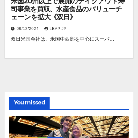
米国20州以上で展開のテイクアウト寿
司事業を買収、水産食品のバリューチ
ェーンを拡大《双日》
09/12/2024
LEAP JP
双日米国会社は、米国中西部を中心にスーパ…
You missed