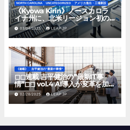
NORTH CAROLINA
UNCATEGORIZED
アメリカ進出・工場新設
《Kyowa Kirin》ノースカロラ
イナ州に、北米リージョン初の
工場建設を決定
03/04/2025
LEAP JP
《連載》
吉平健治の”最新IT事情”
◻︎◻︎連載 吉平健治の”最新IT事
情”◻︎◻︎ vol.4 AI導入が変革を加速
する米国製造業の最前線
02/28/2025
LEAP JP