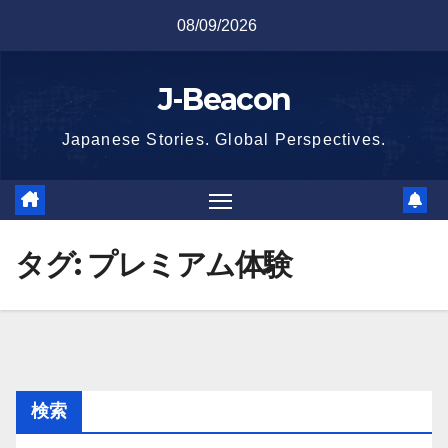
Skip
08/09/2026
to
content
J-Beacon
Japanese Stories. Global Perspectives.
タグ:
プレミアム体験
検索