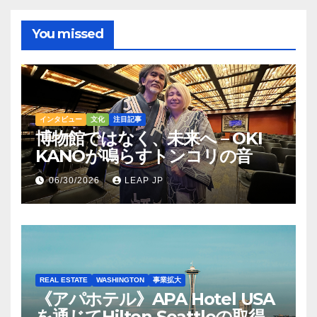
You missed
インタビュー
文化
注目記事
博物館ではなく、未来へ – OKI
KANOが鳴らすトンコリの音
06/30/2026
LEAP JP
REAL ESTATE
WASHINGTON
事業拡大
《アパホテル》APA Hotel USA
を通じてHilton Seattleの取得を