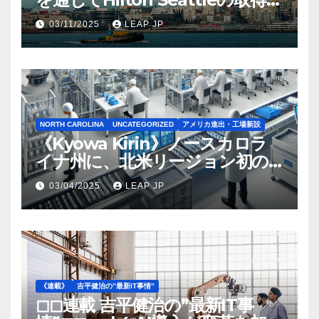
完了
03/11/2025
LEAP JP
NORTH CAROLINA
UNCATEGORIZED
アメリカ進出・工場新設
《Kyowa Kirin》ノースカロラ
イナ州に、北米リージョン初の
工場建設を決定
03/04/2025
LEAP JP
《連載》
吉平健治の”最新IT事情”
◻︎◻︎連載 吉平健治の”最新IT事