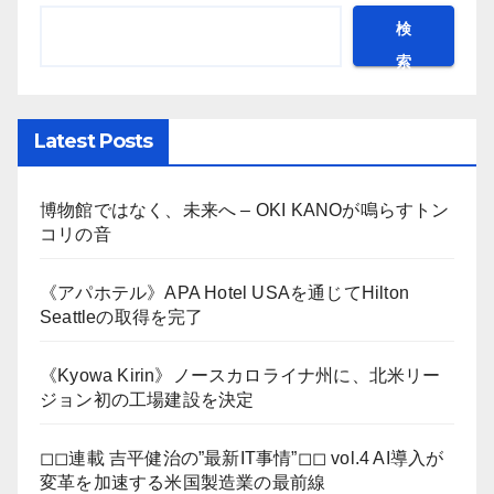
検
索
Latest Posts
博物館ではなく、未来へ – OKI KANOが鳴らすトン
コリの音
《アパホテル》APA Hotel USAを通じてHilton
Seattleの取得を完了
《Kyowa Kirin》ノースカロライナ州に、北米リー
ジョン初の工場建設を決定
◻︎◻︎連載 吉平健治の”最新IT事情”◻︎◻︎ vol.4 AI導入が
変革を加速する米国製造業の最前線