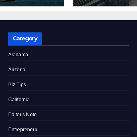
了
建設を決定
Category
Alabama
Arizona
Biz Tips
California
Editor's Note
Entrepreneur