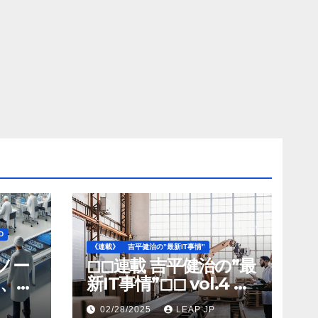
D
《連載》
吉平健治の”最新IT事情”
》ノー
◻︎◻︎連載 吉平健治の”最
、北
新IT事情”◻︎◻︎ vol.4 AI
工場
導入が変革を加速する
02/28/2025
LEAP JP