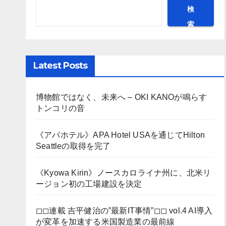
検
索
Latest Posts
博物館ではなく、未来へ – OKI KANOが鳴らす
トンコリの音
《アパホテル》APA Hotel USAを通じてHilton
Seattleの取得を完了
《Kyowa Kirin》ノースカロライナ州に、北米リ
ージョン初の工場建設を決定
◻︎◻︎連載 吉平健治の”最新IT事情”◻︎◻︎ vol.4 AI導入
が変革を加速する米国製造業の最前線