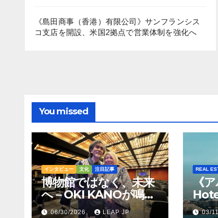
《島田商事（香港）有限公司》サンフランシス
コ支店を開設、米国2拠点で営業体制を強化へ
You missed
インタビュー
文化
注目記事
REAL ES
博物館ではなく、未来
《ア
へ – OKI KANOが鳴ら
Hot
すトンコリの音
Hil
06/30/2026
LEAP JP
03/1