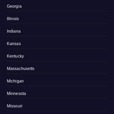
Georgia
Illinois
Indiana
Kansas
Kentucky
Massachusetts
Michigan
Minnesota
Missouri