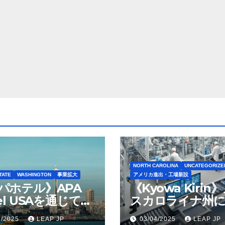
NORTH CAROLINA
UNCATEGORIZE
TATE
WASHINGTON
事業拡大
アメリカ進出・工場新設
パホテル》APA
《Kyowa Kirin
el USAを通じて
スカロライナ州に
ton Seattleの取得
米リージョン初の
1/2025
LEAP JP
03/04/2025
LEAP JP