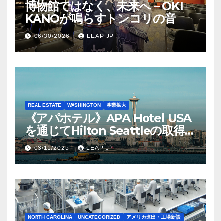
博物館ではなく、未来へ – OKI
KANOが鳴らすトンコリの音
06/30/2026
LEAP JP
REAL ESTATE
WASHINGTON
事業拡大
《アパホテル》APA Hotel USA
を通じてHilton Seattleの取得を
完了
03/11/2025
LEAP JP
NORTH CAROLINA
UNCATEGORIZED
アメリカ進出・工場新設