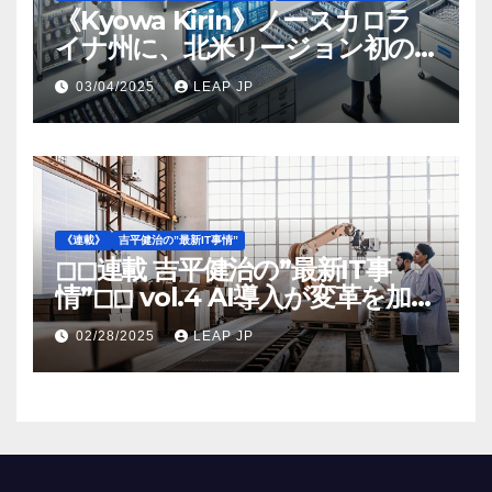
《Kyowa Kirin》ノースカロラ
イナ州に、北米リージョン初の
工場建設を決定
03/04/2025
LEAP JP
《連載》
吉平健治の”最新IT事情”
◻︎◻︎連載 吉平健治の”最新IT事
情”◻︎◻︎ vol.4 AI導入が変革を加速
する米国製造業の最前線
02/28/2025
LEAP JP