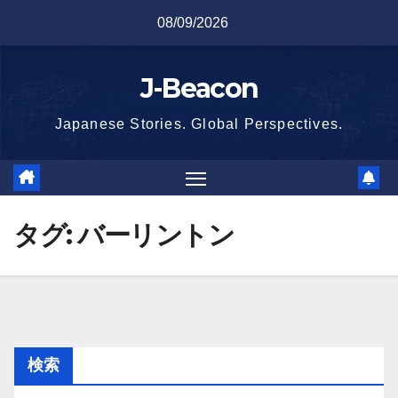
Skip
08/09/2026
to
content
J-Beacon
Japanese Stories. Global Perspectives.
タグ:
バーリントン
検索