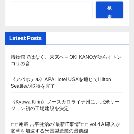
検
索
Latest Posts
博物館ではなく、未来へ – OKI KANOが鳴らすトン
コリの音
《アパホテル》APA Hotel USAを通じてHilton
Seattleの取得を完了
《Kyowa Kirin》ノースカロライナ州に、北米リー
ジョン初の工場建設を決定
◻︎◻︎連載 吉平健治の”最新IT事情”◻︎◻︎ vol.4 AI導入が
変革を加速する米国製造業の最前線