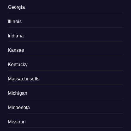
Georgia
Illinois
Indiana
Kansas
Kentucky
Massachusetts
Michigan
Minnesota
Missouri