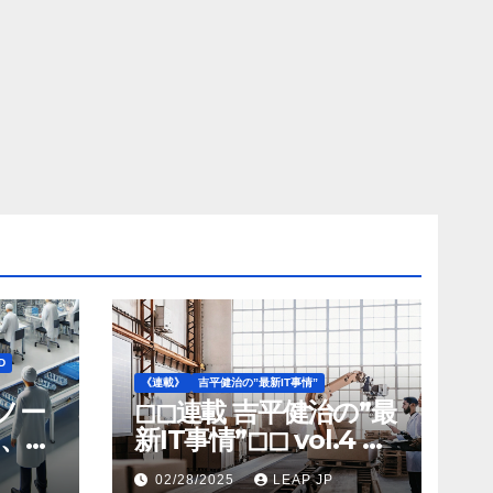
D
《連載》
吉平健治の”最新IT事情”
》ノー
◻︎◻︎連載 吉平健治の”最
、北
新IT事情”◻︎◻︎ vol.4 AI
工場
導入が変革を加速する
02/28/2025
LEAP JP