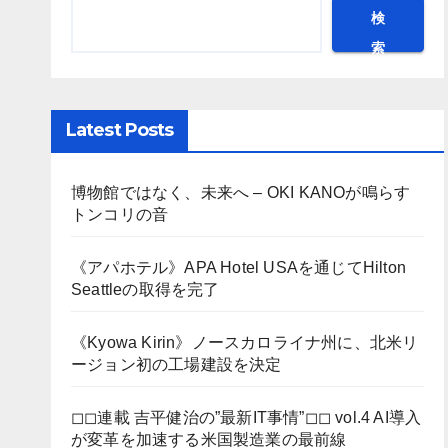
検
索
Latest Posts
博物館ではなく、未来へ – OKI KANOが鳴らす
トンコリの音
《アパホテル》APA Hotel USAを通じてHilton
Seattleの取得を完了
《Kyowa Kirin》ノースカロライナ州に、北米リ
ージョン初の工場建設を決定
◻︎◻︎連載 吉平健治の”最新IT事情”◻︎◻︎ vol.4 AI導入
が変革を加速する米国製造業の最前線