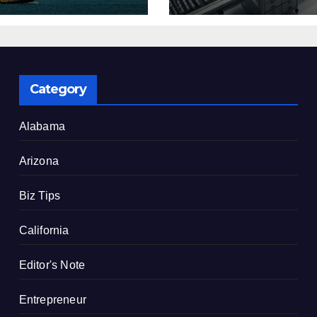
了
建設を決定
Category
Alabama
Arizona
Biz Tips
California
Editor's Note
Entrepreneur