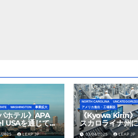
NORTH CAROLINA
UNCATEGORIZE
TATE
WASHINGTON
事業拡大
アメリカ進出・工場新設
パホテル》APA
《Kyowa Kirin
el USAを通じて
スカロライナ州に
ton Seattleの取得
米リージョン初の
1/2025
LEAP JP
03/04/2025
LEAP JP