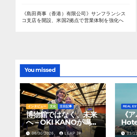
《島田商事（香港）有限公司》サンフランシス
コ支店を開設、米国2拠点で営業体制を強化へ
You missed
インタビュー
文化
注目記事
REAL ES
博物館ではなく、未来
《ア
へ – OKI KANOが鳴ら
Hot
すトンコリの音
Hil
06/30/2026
LEAP JP
03/1