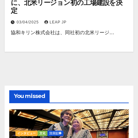
に、北米リージョン初の工場建設を決
定
03/04/2025
LEAP JP
協和キリン株式会社は、同社初の北米リージ…
You missed
インタビュー
文化
注目記事