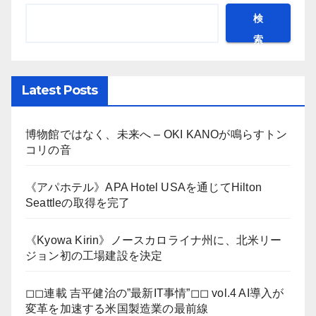
検
索
Latest Posts
博物館ではなく、未来へ – OKI KANOが鳴らすトン
コリの音
《アパホテル》APA Hotel USAを通じてHilton
Seattleの取得を完了
《Kyowa Kirin》ノースカロライナ州に、北米リー
ジョン初の工場建設を決定
◻︎◻︎連載 吉平健治の”最新IT事情”◻︎◻︎ vol.4 AI導入が
変革を加速する米国製造業の最前線