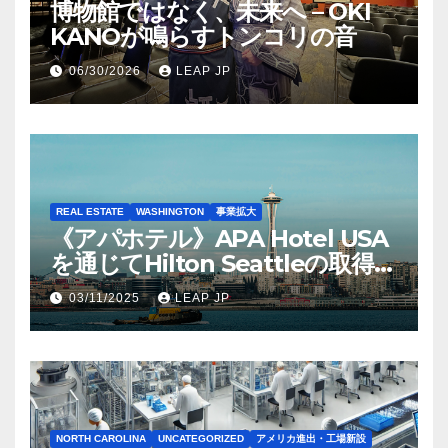
博物館ではなく、未来へ – OKI
KANOが鳴らすトンコリの音
06/30/2026
LEAP JP
REAL ESTATE
WASHINGTON
事業拡大
《アパホテル》APA Hotel USA
を通じてHilton Seattleの取得を
完了
03/11/2025
LEAP JP
NORTH CAROLINA
UNCATEGORIZED
アメリカ進出・工場新設