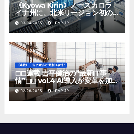
《Kyowa Kirin》ノースカロラ
イナ州に、北米リージョン初の
工場建設を決定
03/04/2025
LEAP JP
《連載》
吉平健治の”最新IT事情”
◻︎◻︎連載 吉平健治の”最新IT事
情”◻︎◻︎ vol.4 AI導入が変革を加速
する米国製造業の最前線
02/28/2025
LEAP JP