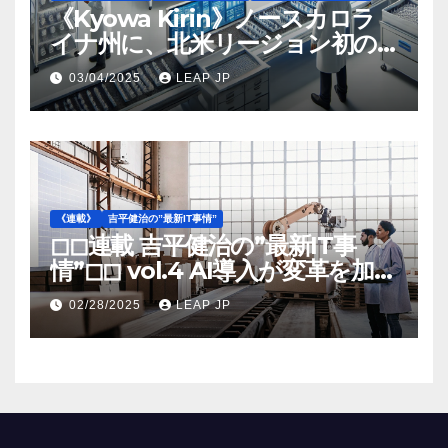
《Kyowa Kirin》ノースカロラ
イナ州に、北米リージョン初の
工場建設を決定
03/04/2025
LEAP JP
《連載》
吉平健治の”最新IT事情”
◻︎◻︎連載 吉平健治の”最新IT事
情”◻︎◻︎ vol.4 AI導入が変革を加速
する米国製造業の最前線
02/28/2025
LEAP JP