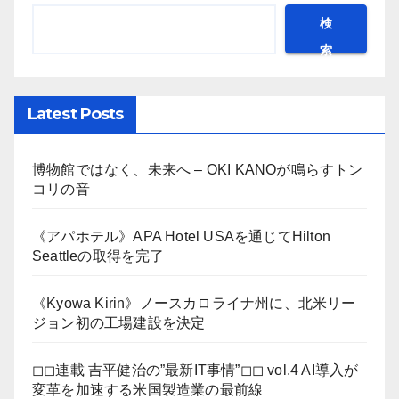
検
索
Latest Posts
博物館ではなく、未来へ – OKI KANOが鳴らすトン
コリの音
《アパホテル》APA Hotel USAを通じてHilton
Seattleの取得を完了
《Kyowa Kirin》ノースカロライナ州に、北米リー
ジョン初の工場建設を決定
◻︎◻︎連載 吉平健治の”最新IT事情”◻︎◻︎ vol.4 AI導入が
変革を加速する米国製造業の最前線