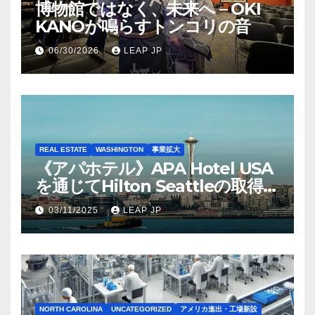
博物館ではなく、未来へ – OKI
KANOが鳴らすトンコリの音
06/30/2026
LEAP JP
REAL ESTATE
WASHINGTON
事業拡大
《アパホテル》APA Hotel USA
を通じてHilton Seattleの取得を
完了
03/11/2025
LEAP JP
NORTH CAROLINA
UNCATEGORIZED
アメリカ進出・工場新設