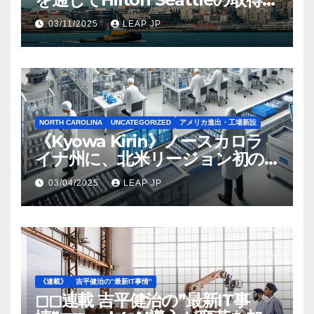
完了
03/11/2025
LEAP JP
NORTH CAROLINA
UNCATEGORIZED
アメリカ進出・工場新設
《Kyowa Kirin》ノースカロラ
イナ州に、北米リージョン初の
工場建設を決定
03/04/2025
LEAP JP
《連載》
吉平健治の”最新IT事情”
◻︎◻︎連載 吉平健治の”最新IT事