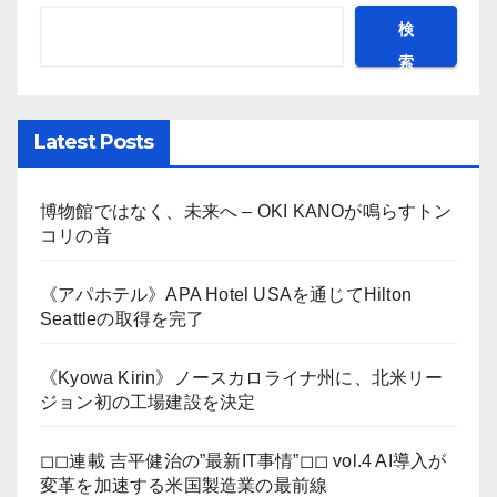
検
索
Latest Posts
博物館ではなく、未来へ – OKI KANOが鳴らすトン
コリの音
《アパホテル》APA Hotel USAを通じてHilton
Seattleの取得を完了
《Kyowa Kirin》ノースカロライナ州に、北米リー
ジョン初の工場建設を決定
◻︎◻︎連載 吉平健治の”最新IT事情”◻︎◻︎ vol.4 AI導入が
変革を加速する米国製造業の最前線