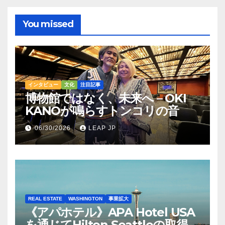
You missed
インタビュー
文化
注目記事
博物館ではなく、未来へ – OKI
KANOが鳴らすトンコリの音
06/30/2026
LEAP JP
REAL ESTATE
WASHINGTON
事業拡大
《アパホテル》APA Hotel USA
を通じてHilton Seattleの取得を