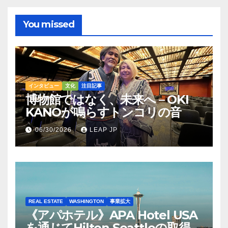
You missed
インタビュー
文化
注目記事
博物館ではなく、未来へ – OKI
KANOが鳴らすトンコリの音
06/30/2026
LEAP JP
REAL ESTATE
WASHINGTON
事業拡大
《アパホテル》APA Hotel USA
を通じてHilton Seattleの取得を