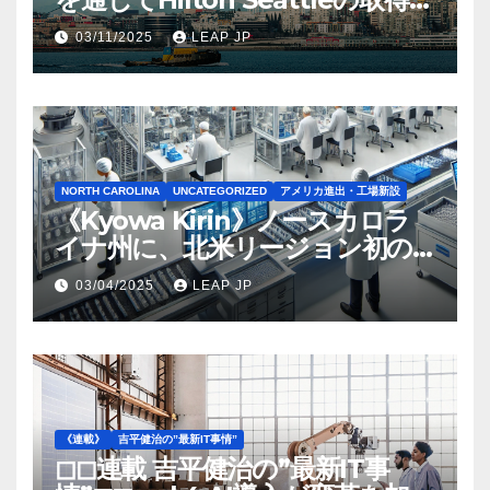
完了
03/11/2025
LEAP JP
NORTH CAROLINA
UNCATEGORIZED
アメリカ進出・工場新設
《Kyowa Kirin》ノースカロラ
イナ州に、北米リージョン初の
工場建設を決定
03/04/2025
LEAP JP
《連載》
吉平健治の”最新IT事情”
◻︎◻︎連載 吉平健治の”最新IT事