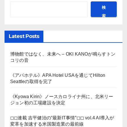
検
索
Latest Posts
博物館ではなく、未来へ – OKI KANOが鳴らすトン
コリの音
《アパホテル》APA Hotel USAを通じてHilton
Seattleの取得を完了
《Kyowa Kirin》ノースカロライナ州に、北米リー
ジョン初の工場建設を決定
◻︎◻︎連載 吉平健治の”最新IT事情”◻︎◻︎ vol.4 AI導入が
変革を加速する米国製造業の最前線