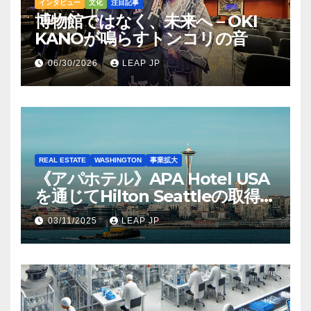
インタビュー
文化
注目記事
博物館ではなく、未来へ – OKI
KANOが鳴らすトンコリの音
06/30/2026
LEAP JP
REAL ESTATE
WASHINGTON
事業拡大
《アパホテル》APA Hotel USA
を通じてHilton Seattleの取得を
完了
03/11/2025
LEAP JP