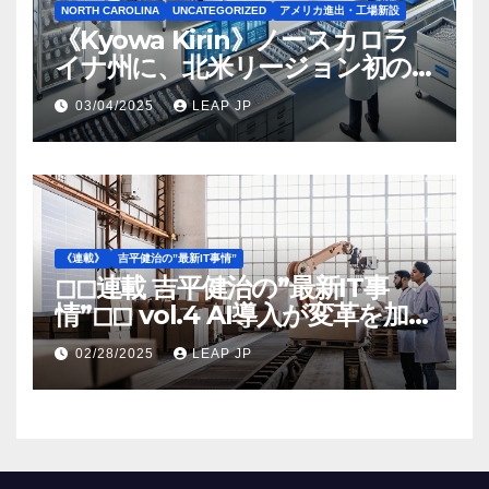
NORTH CAROLINA
UNCATEGORIZED
アメリカ進出・工場新設
《Kyowa Kirin》ノースカロラ
イナ州に、北米リージョン初の
工場建設を決定
03/04/2025
LEAP JP
《連載》
吉平健治の”最新IT事情”
◻︎◻︎連載 吉平健治の”最新IT事
情”◻︎◻︎ vol.4 AI導入が変革を加速
する米国製造業の最前線
02/28/2025
LEAP JP