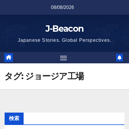
Skip
08/08/2026
to
content
J-Beacon
Japanese Stories. Global Perspectives.
タグ:
ジョージア工場
検索