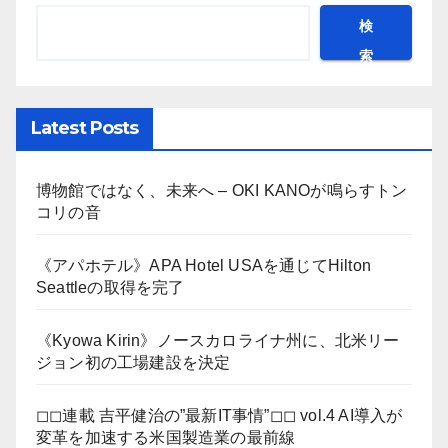
検
索
Latest Posts
博物館ではなく、未来へ – OKI KANOが鳴らすトン
コリの音
《アパホテル》APA Hotel USAを通じてHilton
Seattleの取得を完了
《Kyowa Kirin》ノースカロライナ州に、北米リー
ジョン初の工場建設を決定
◻︎◻︎連載 吉平健治の”最新IT事情”◻︎◻︎ vol.4 AI導入が
変革を加速する米国製造業の最前線